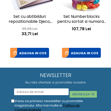
Set cu abtibilduri
Set Numberblocks
repozitionabile Djeco,
pentru sortat si numarat
Miss Lilyruby
- Numberblob
I
107,78 Lei
39,66 Lei
33,71 Lei
ADAUGA IN COS
ADAUGA IN COS
NEWSLETTER
Nu rata ofertele si promotiile noastre
Vreau sa primesc newsletter cu promotiile
magazinului. Afla mai multe in
Politica de
Confidentialitate