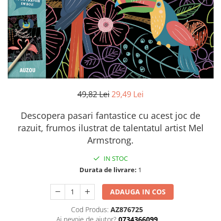
49,82 Lei
29,49 Lei
Descopera pasari fantastice cu acest joc de
razuit, frumos ilustrat de talentatul artist Mel
Armstrong.
IN STOC
Durata de livrare:
1
ADAUGA IN COS
Cod Produs:
AZ876725
Ai nevoie de ajutor?
0734366099