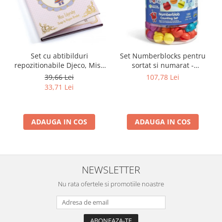
Set cu abtibilduri
Set Numberblocks pentru
repozitionabile Djeco, Miss
sortat si numarat -
Lilyruby
Numberblob
39,66 Lei
107,78 Lei
33,71 Lei
ADAUGA IN COS
ADAUGA IN COS
NEWSLETTER
Nu rata ofertele si promotiile noastre