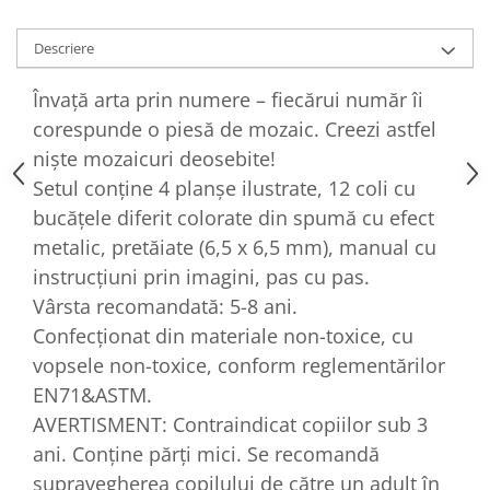
Descriere
Învață arta prin numere – fiecărui număr îi
corespunde o piesă de mozaic. Creezi astfel
niște mozaicuri deosebite!
Setul conține 4 planșe ilustrate, 12 coli cu
bucățele diferit colorate din spumă cu efect
metalic, pretăiate (6,5 x 6,5 mm), manual cu
instrucțiuni prin imagini, pas cu pas.
Vârsta recomandată: 5-8 ani.
Confecționat din materiale non-toxice, cu
vopsele non-toxice, conform reglementărilor
EN71&ASTM.
AVERTISMENT: Contraindicat copiilor sub 3
ani. Conține părți mici. Se recomandă
supravegherea copilului de către un adult în