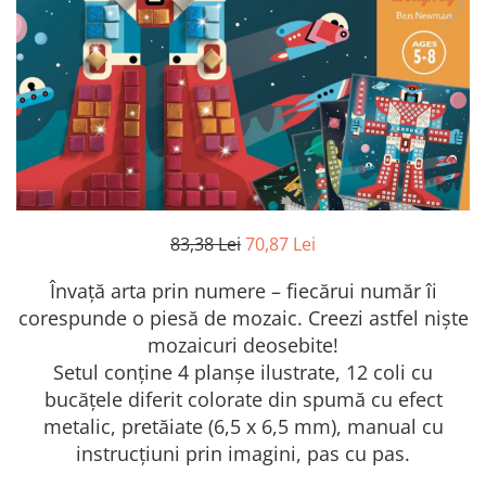
83,38 Lei
70,87 Lei
Învață arta prin numere – fiecărui număr îi
corespunde o piesă de mozaic. Creezi astfel niște
mozaicuri deosebite!
Setul conține 4 planșe ilustrate, 12 coli cu
bucățele diferit colorate din spumă cu efect
metalic, pretăiate (6,5 x 6,5 mm), manual cu
instrucțiuni prin imagini, pas cu pas.