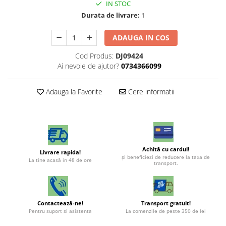
IN STOC
Durata de livrare:
1
ADAUGA IN COS
Cod Produs:
DJ09424
Ai nevoie de ajutor?
0734366099
Adauga la Favorite
Cere informatii
Achită cu cardul!
Livrare rapida!
şi beneficiezi de reducere la taxa de
La tine acasă in 48 de ore
transport.
Contactează-ne!
Transport gratuit!
Pentru suport si asistenta
La comenzile de peste 350 de lei