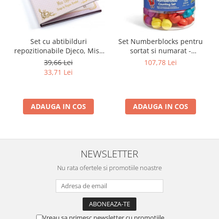
Set cu abtibilduri
Set Numberblocks pentru
repozitionabile Djeco, Miss
sortat si numarat -
Lilyruby
Numberblob
39,66 Lei
107,78 Lei
33,71 Lei
ADAUGA IN COS
ADAUGA IN COS
NEWSLETTER
Nu rata ofertele si promotiile noastre
Vreau sa primesc newsletter cu promotiile