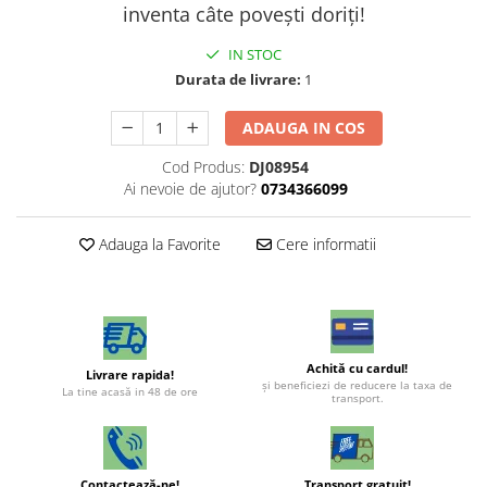
inventa câte povești doriți!
IN STOC
Durata de livrare:
1
ADAUGA IN COS
Cod Produs:
DJ08954
Ai nevoie de ajutor?
0734366099
Adauga la Favorite
Cere informatii
Achită cu cardul!
Livrare rapida!
şi beneficiezi de reducere la taxa de
La tine acasă in 48 de ore
transport.
Contactează-ne!
Transport gratuit!