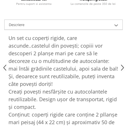
Pentru suport si asistenta
La comenzile de peste 350 de lei
Descriere
Un set cu coperți rigide, care
ascunde..castelul din povești; copiii vor
descoperi 2 planșe mari pe care să le
decoreze cu o multitudine de autocolante:
mai întâi grădinile castelului, apoi sala de bal!
Și, deoarece sunt reutilizabile, puteți inventa
câte povești doriți!
Creați povești nesfârșite cu autocolantele
reutilizabile. Design ușor de transportat, rigid
și compact.
Conținut: coperți rigide care conține 2 pllanșe
mari peisaj (44 x 22 cm) și aproximativ 50 de