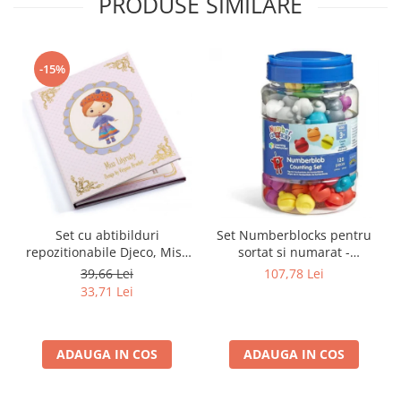
PRODUSE SIMILARE
-15%
Set cu abtibilduri
Set Numberblocks pentru
repozitionabile Djeco, Miss
sortat si numarat -
Lilyruby
Numberblob
39,66 Lei
107,78 Lei
33,71 Lei
ADAUGA IN COS
ADAUGA IN COS