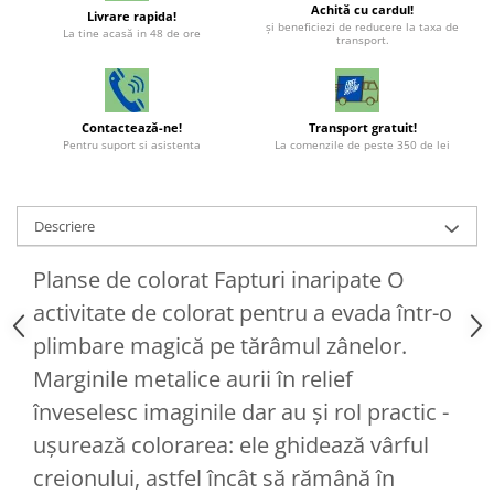
Achită cu cardul!
Livrare rapida!
şi beneficiezi de reducere la taxa de
La tine acasă in 48 de ore
transport.
Contactează-ne!
Transport gratuit!
Pentru suport si asistenta
La comenzile de peste 350 de lei
Descriere
Planse de colorat Fapturi inaripate O
activitate de colorat pentru a evada într-o
plimbare magică pe tărâmul zânelor.
Marginile metalice aurii în relief
înveselesc imaginile dar au și rol practic -
ușurează colorarea: ele ghidează vârful
creionului, astfel încât să rămână în