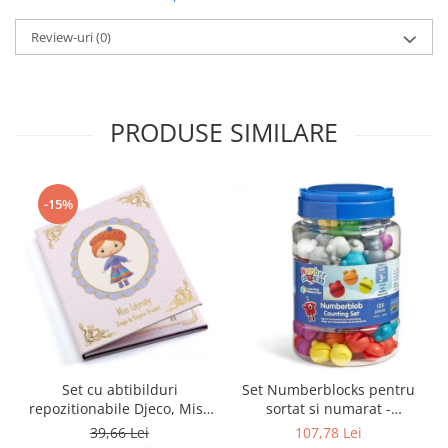
Review-uri
(0)
PRODUSE SIMILARE
-15%
Set cu abtibilduri
Set Numberblocks pentru
repozitionabile Djeco, Miss
sortat si numarat -
Lilyruby
Numberblob
39,66 Lei
107,78 Lei