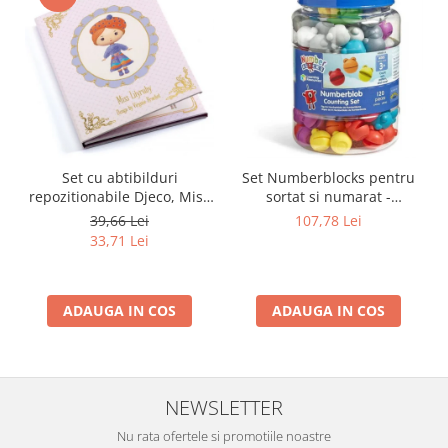
Set cu abtibilduri
Set Numberblocks pentru
repozitionabile Djeco, Miss
sortat si numarat -
Lilyruby
Numberblob
39,66 Lei
107,78 Lei
33,71 Lei
ADAUGA IN COS
ADAUGA IN COS
NEWSLETTER
Nu rata ofertele si promotiile noastre