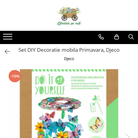
Set DIY Decoratie mobila Primavara, Djeco
Djeco
-15%