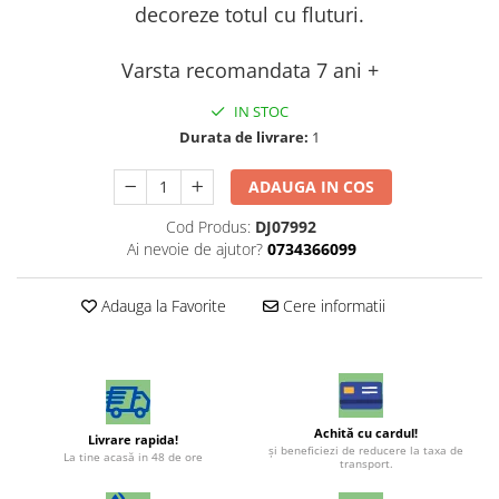
decoreze totul cu fluturi.
Varsta recomandata 7 ani +
IN STOC
Durata de livrare:
1
ADAUGA IN COS
Cod Produs:
DJ07992
Ai nevoie de ajutor?
0734366099
Adauga la Favorite
Cere informatii
Achită cu cardul!
Livrare rapida!
şi beneficiezi de reducere la taxa de
La tine acasă in 48 de ore
transport.