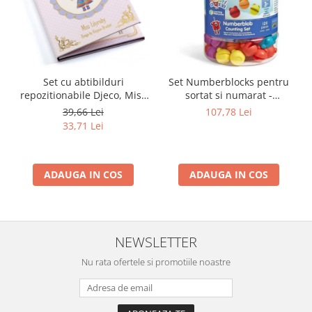
Set cu abtibilduri
Set Numberblocks pentru
repozitionabile Djeco, Miss
sortat si numarat -
Lilyruby
Numberblob
39,66 Lei
107,78 Lei
33,71 Lei
ADAUGA IN COS
ADAUGA IN COS
NEWSLETTER
Nu rata ofertele si promotiile noastre