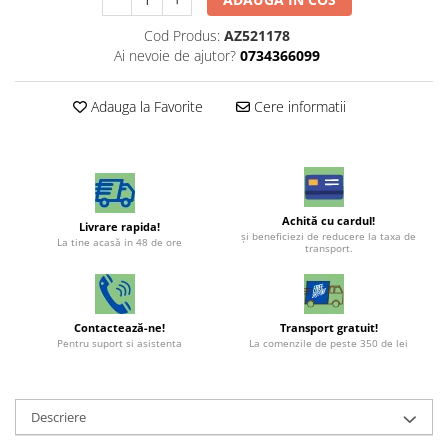
Cod Produs:
AZ521178
Ai nevoie de ajutor?
0734366099
Adauga la Favorite
Cere informatii
Achită cu cardul!
Livrare rapida!
şi beneficiezi de reducere la taxa de
La tine acasă in 48 de ore
transport.
Contactează-ne!
Transport gratuit!
Pentru suport si asistenta
La comenzile de peste 350 de lei
Descriere