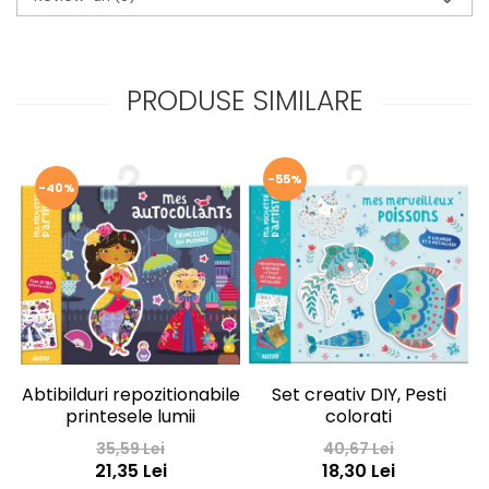
PRODUSE SIMILARE
-55%
-40%
Abtibilduri repozitionabile
Set creativ DIY, Pesti
printesele lumii
colorati
35,59 Lei
40,67 Lei
21,35 Lei
18,30 Lei