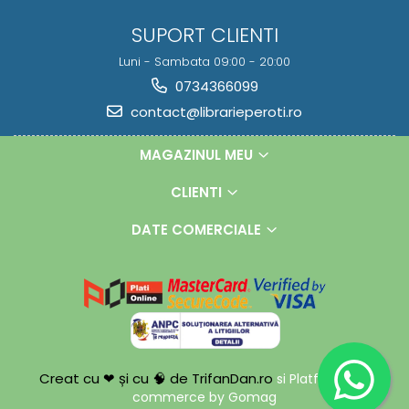
SUPORT CLIENTI
Luni - Sambata 09:00 - 20:00
0734366099
contact@librarieperoti.ro
MAGAZINUL MEU
CLIENTI
DATE COMERCIALE
Creat cu ❤ și cu 🧠 de TrifanDan.ro
si
Platforma E-
commerce by Gomag