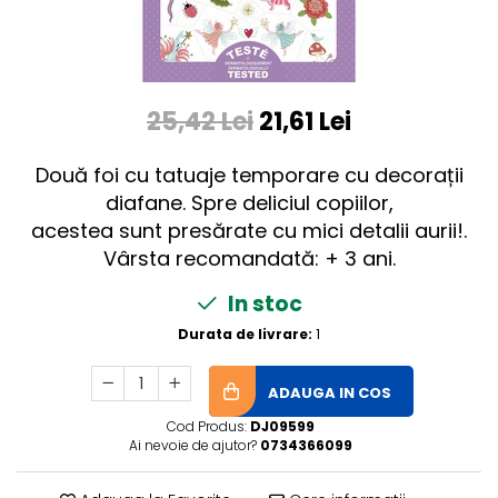
25,42 Lei
21,61 Lei
Două foi cu tatuaje temporare cu decorații
diafane. Spre deliciul copiilor,
acestea sunt presărate cu mici detalii aurii!.
Vârsta recomandată: + 3 ani.
In stoc
Durata de livrare:
1
ADAUGA IN COS
Cod Produs:
DJ09599
Ai nevoie de ajutor?
0734366099