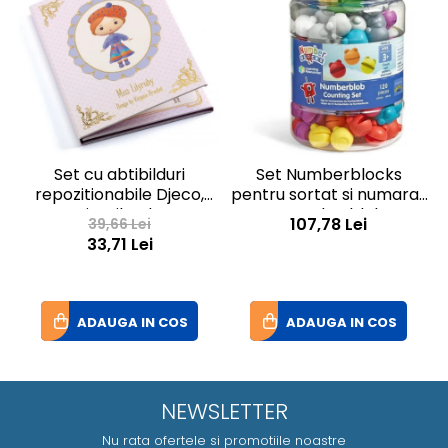
Set cu abtibilduri
Set Numberblocks
repozitionabile Djeco,
pentru sortat si numarat
Miss Lilyruby
- Numberblob
I
107,78 Lei
39,66 Lei
33,71 Lei
ADAUGA IN COS
ADAUGA IN COS
NEWSLETTER
Nu rata ofertele si promotiile noastre