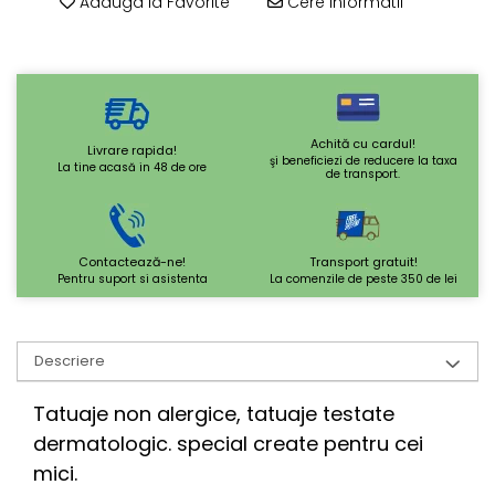
Adauga la Favorite
Cere informatii
Achită cu cardul!
Livrare rapida!
şi beneficiezi de reducere la taxa
La tine acasă in 48 de ore
de transport.
Contactează-ne!
Transport gratuit!
Pentru suport si asistenta
La comenzile de peste 350 de lei
Descriere
Tatuaje non alergice, tatuaje testate
dermatologic. special create pentru cei
mici.