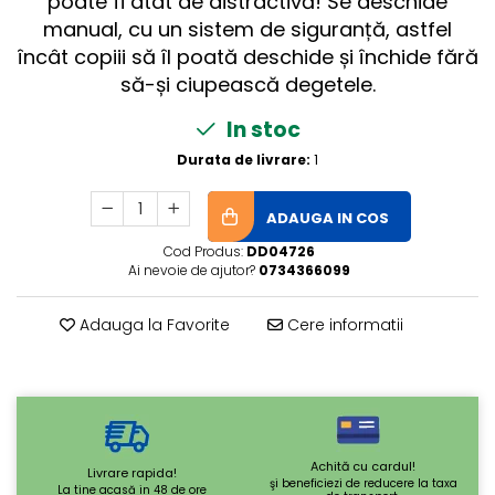
poate fi atât de distractivă! Se deschide
manual, cu un sistem de siguranță, astfel
încât copiii să îl poată deschide și închide fără
să-și ciupească degetele.
In stoc
Durata de livrare:
1
ADAUGA IN COS
Cod Produs:
DD04726
Ai nevoie de ajutor?
0734366099
Adauga la Favorite
Cere informatii
Achită cu cardul!
Livrare rapida!
şi beneficiezi de reducere la taxa
La tine acasă in 48 de ore