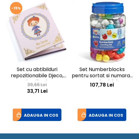
-15%
Set cu abtibilduri
Set Numberblocks
repozitionabile Djeco,
pentru sortat si numarat
Miss Lilyruby
- Numberblob
I
107,78 Lei
39,66 Lei
33,71 Lei
ADAUGA IN COS
ADAUGA IN COS