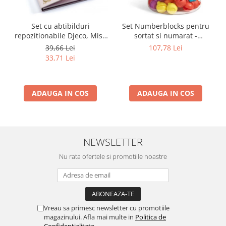
Set cu abtibilduri
Set Numberblocks pentru
repozitionabile Djeco, Miss
sortat si numarat -
Lilyruby
Numberblob
39,66 Lei
107,78 Lei
33,71 Lei
ADAUGA IN COS
ADAUGA IN COS
NEWSLETTER
Nu rata ofertele si promotiile noastre
Vreau sa primesc newsletter cu promotiile
magazinului. Afla mai multe in
Politica de