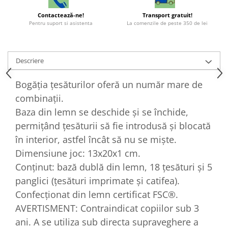
Contactează-ne!
Transport gratuit!
Pentru suport si asistenta
La comenzile de peste 350 de lei
Descriere
Bogăția țesăturilor oferă un număr mare de
combinații.
Baza din lemn se deschide și se închide,
permițând țesăturii să fie introdusă și blocată
în interior, astfel încât să nu se miște.
Dimensiune joc: 13x20x1 cm.
Conținut: bază dublă din lemn, 18 țesături și 5
panglici (țesături imprimate și catifea).
Confecționat din lemn certificat FSC®.
AVERTISMENT: Contraindicat copiilor sub 3
ani. A se utiliza sub directa supraveghere a