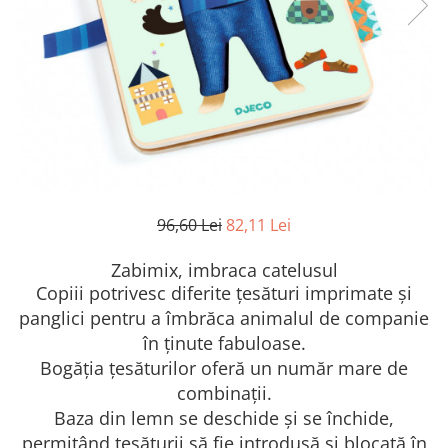
96,60 Lei
82,11 Lei
Zabimix, imbraca catelusul
Copiii potrivesc diferite țesături imprimate și
panglici pentru a îmbrăca animalul de companie
în ținute fabuloase.
Bogăția țesăturilor oferă un număr mare de
combinații.
Baza din lemn se deschide și se închide,
permițând țesăturii să fie introdusă și blocată în