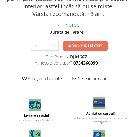
interior, astfel încât să nu se miște.
Vârsta recomandată: +3 ani.
IN STOC
Durata de livrare:
1
ADAUGA IN COS
Cod Produs:
DJ01667
Ai nevoie de ajutor?
0734366099
Adauga la Favorite
Cere informatii
Achită cu cardul!
Livrare rapida!
şi beneficiezi de reducere la taxa de
La tine acasă in 48 de ore
transport.