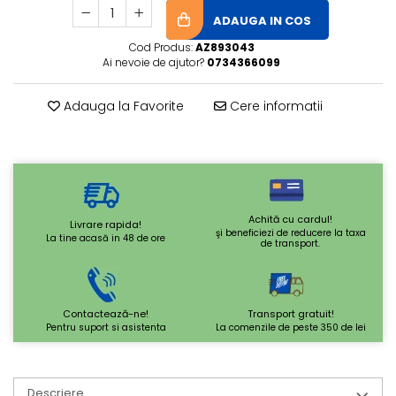
ADAUGA IN COS
Cod Produs:
AZ893043
Ai nevoie de ajutor?
0734366099
Adauga la Favorite
Cere informatii
Achită cu cardul!
Livrare rapida!
şi beneficiezi de reducere la taxa
La tine acasă in 48 de ore
de transport.
Contactează-ne!
Transport gratuit!
Pentru suport si asistenta
La comenzile de peste 350 de lei
Descriere