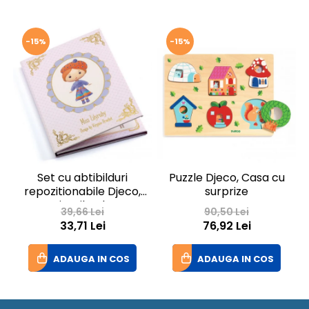
-15%
-15%
Set cu abtibilduri
Puzzle Djeco, Casa cu
P
repozitionabile Djeco,
surprize
Miss Lilyruby
39,66 Lei
90,50 Lei
33,71 Lei
76,92 Lei
ADAUGA IN COS
ADAUGA IN COS