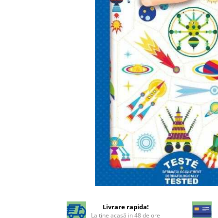
Livrare rapida!
La tine acasă in 48 de ore