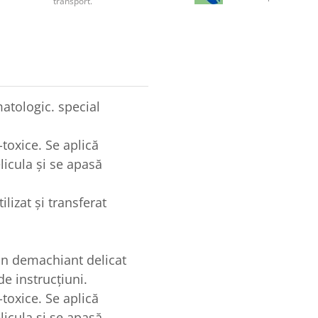
transport.
matologic. special
toxice. Se aplică
licula și se apasă
ilizat și transferat
un demachiant delicat
de instrucțiuni.
toxice. Se aplică
licula și se apasă