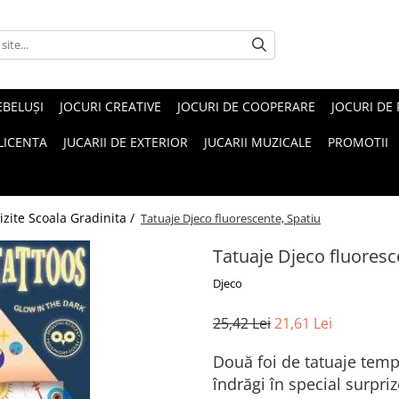
EBELUŞI
JOCURI CREATIVE
JOCURI DE COOPERARE
JOCURI DE
 LICENTA
JUCARII DE EXTERIOR
JUCARII MUZICALE
PROMOTII
izite Scoala Gradinita /
Tatuaje Djeco fluorescente, Spatiu
Tatuaje Djeco fluoresc
Djeco
25,42 Lei
21,61 Lei
Două foi de tatuaje temp
îndrăgi în special surpriz