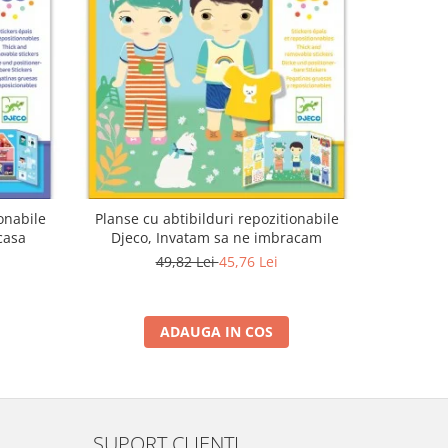
-15%
onabile
Planse cu abtibilduri repozitionabile
Set modelaj
casa
Djeco, Invatam sa ne imbracam
49,82 Lei
45,76 Lei
1
ADAUGA IN COS
SUPORT CLIENTI