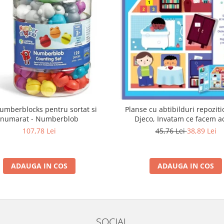
umberblocks pentru sortat si
Planse cu abtibilduri repoziti
numarat - Numberblob
Djeco, Invatam ce facem a
107,78 Lei
45,76 Lei
38,89 Lei
ADAUGA IN COS
ADAUGA IN COS
SOCIAL