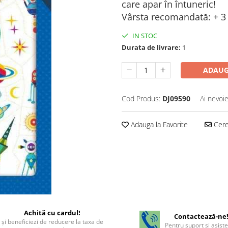
care apar în întuneric!
Vârsta recomandată: + 3 
IN STOC
Durata de livrare:
1
ADAUG
Cod Produs:
DJ09590
Ai nevoie
Adauga la Favorite
Cere 
Achită cu cardul!
Contactează-ne
şi beneficiezi de reducere la taxa de
Pentru suport si asist