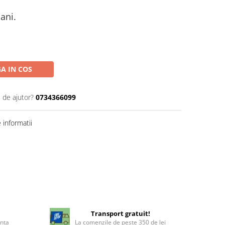
ani.
A IN COS
 de ajutor?
0734366099
informatii
!
Transport gratuit!
enta
La comenzile de peste 350 de lei