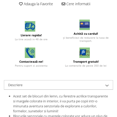
Adauga la Favorite
Cere informatii
Achită cu cardul!
Livrare rapida!
şi beneficiezi de reducere la taxa de
La tine acasă in 48 de ore
transport.
Contactează-ne!
Transport gratuit!
Pentru suport si asistenta
La comenzile de peste 350 de lei
Descriere
Acest set de blocuri din lemn, cu ferestre acrilice transparente
si margele colorate in interior, ii va purta pe copii intr-o
minunata aventura senzoriala de explorare a culorilor,
formelor, sunetelor si luminii!
Blocurile senzoriale cu margele colorate vor aduce un plus de