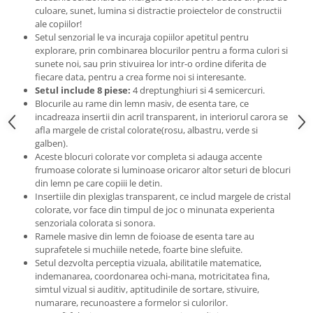
culoare, sunet, lumina si distractie proiectelor de constructii
ale copiilor!
Setul senzorial le va incuraja copiilor apetitul pentru
explorare, prin combinarea blocurilor pentru a forma culori si
sunete noi, sau prin stivuirea lor intr-o ordine diferita de
fiecare data, pentru a crea forme noi si interesante.
Setul include 8 piese:
4 dreptunghiuri si 4 semicercuri.
Blocurile au rame din lemn masiv, de esenta tare, ce
incadreaza insertii din acril transparent, in interiorul carora se
afla margele de cristal colorate(rosu, albastru, verde si
galben).
Aceste blocuri colorate vor completa si adauga accente
frumoase colorate si luminoase oricaror altor seturi de blocuri
din lemn pe care copiii le detin.
Insertiile din plexiglas transparent, ce includ margele de cristal
colorate, vor face din timpul de joc o minunata experienta
senzoriala colorata si sonora.
Ramele masive din lemn de foioase de esenta tare au
suprafetele si muchiile netede, foarte bine slefuite.
Setul dezvolta perceptia vizuala, abilitatile matematice,
indemanarea, coordonarea ochi-mana, motricitatea fina,
simtul vizual si auditiv, aptitudinile de sortare, stivuire,
numarare, recunoastere a formelor si culorilor.