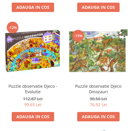
ADAUGA IN COS
ADAUGA IN COS
-12%
-15%
Puzzle observatie Djeco
Puzzle observatie Djeco -
Dinozauri
Evolutie
90,50 Lei
112,87 Lei
76,92 Lei
99,65 Lei
ADAUGA IN COS
ADAUGA IN COS