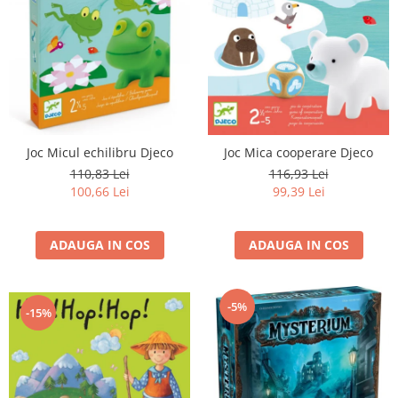
Joc Micul echilibru Djeco
Joc Mica cooperare Djeco
110,83 Lei
116,93 Lei
100,66 Lei
99,39 Lei
ADAUGA IN COS
ADAUGA IN COS
-5%
-15%