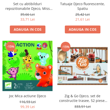
Set cu abtibilduri
Tatuaje Djeco fluorescente,
repozitionabile Djeco, Miss
Spatiu
Lilyruby
39,66 Lei
25,42 Lei
33,71 Lei
21,61 Lei
ADAUGA IN COS
ADAUGA IN COS
-15%
-15%
Zig & Go Djeco, set de
Joc Mica actiune Djeco
constructie trasee, 52 piese-
116,93 Lei
Muzica
333,51 Lei
99,39 Lei