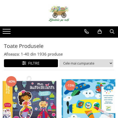
Toate Produsele
Afiseaza:
1-
40
din
1936
produse
FILTRE
-40%
-15%