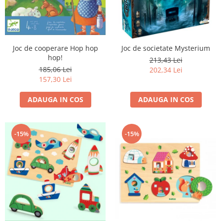
Joc de cooperare Hop hop
Joc de societate Mysterium
hop!
213,43 Lei
185,06 Lei
202,34 Lei
157,30 Lei
ADAUGA IN COS
ADAUGA IN COS
-15%
-15%