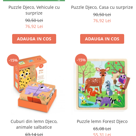
Puzzle Djeco, Vehicule cu
Puzzle Djeco, Casa cu surprize
surprize
90,50 Lei
90,50 Lei
76,92 Lei
76,92 Lei
ADAUGA IN COS
ADAUGA IN COS
-15%
-15%
Cuburi din lemn Djeco,
Puzzle lemn Forest Djeco
animale salbatice
65,08 Lei
69,14 Lei
55,31 Lei