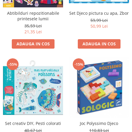
Set Djeco pictura cu apa, Zbor
Abtibilduri repozitionabile
printesele lumii
59,99 Lei
35,59 Lei
50,99 Lei
21,35 Lei
ADAUGA IN COS
ADAUGA IN COS
-55%
-15%
Set creativ DIY, Pesti colorati
Joc Polyssimo Djeco
40,67 Lei
110,83 Lei