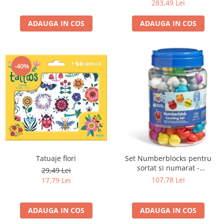
283,49 Lei
ADAUGA IN COS
ADAUGA IN COS
-40%
Tatuaje flori
Set Numberblocks pentru
sortat si numarat -
29,49 Lei
Numberblob
107,78 Lei
17,79 Lei
ADAUGA IN COS
ADAUGA IN COS