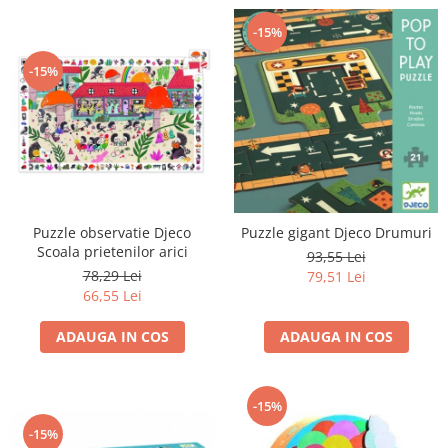
-15%
-15%
Puzzle observatie Djeco
Puzzle gigant Djeco Drumuri
Scoala prietenilor arici
93,55 Lei
78,29 Lei
79,51 Lei
66,55 Lei
ADAUGA IN COS
ADAUGA IN COS
-15%
-15%