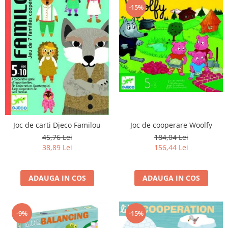
-15%
Joc de carti Djeco Familou
Joc de cooperare Woolfy
45,76 Lei
184,04 Lei
38,89 Lei
156,44 Lei
ADAUGA IN COS
ADAUGA IN COS
-9%
-15%