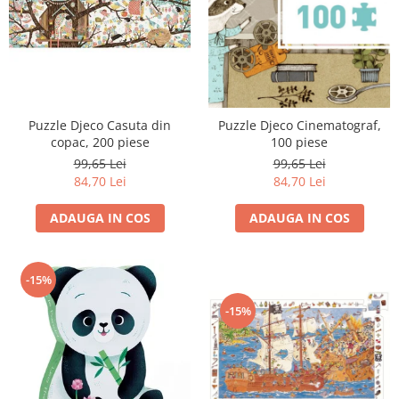
Puzzle Djeco Casuta din
Puzzle Djeco Cinematograf,
copac, 200 piese
100 piese
99,65 Lei
99,65 Lei
84,70 Lei
84,70 Lei
ADAUGA IN COS
ADAUGA IN COS
-15%
-15%