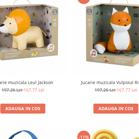
arie muzicala Leul Jackson
Jucarie muzicala Vulpoiul R
197,26 Lei
167,77 Lei
197,26 Lei
167,77 Lei
ADAUGA IN COS
ADAUGA IN COS
-11%