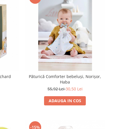
ichard
Păturică Comforter bebeluși, Norișor,
Haba
55,92 Lei
30,50 Lei
ADAUGA IN COS
-15%