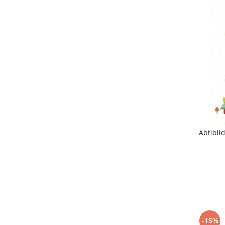
Abtibil
-15%