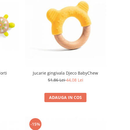
orti
Jucarie gingivala Djeco BabyChew
51,86 Lei
44,08 Lei
ADAUGA IN COS
-15%