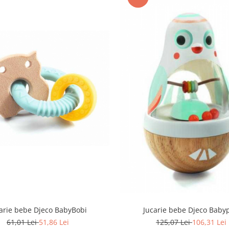
arie bebe Djeco BabyBobi
Jucarie bebe Djeco Babyp
61,01 Lei
51,86 Lei
125,07 Lei
106,31 Lei