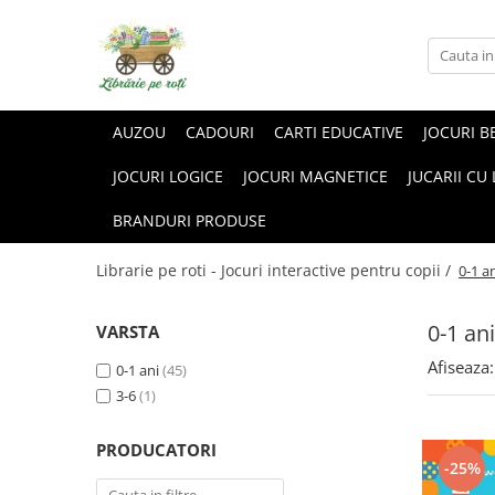
AUZOU
CADOURI
CARTI EDUCATIVE
JOCURI B
JOCURI LOGICE
JOCURI MAGNETICE
JUCARII CU
BRANDURI PRODUSE
Librarie pe roti - Jocuri interactive pentru copii /
0-1 a
0-1 ani
VARSTA
Afiseaza:
0-1 ani
(45)
3-6
(1)
PRODUCATORI
-25%