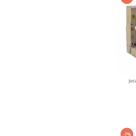
Juc
-7%