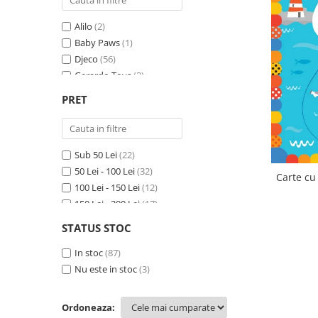
Alilo
(2)
Baby Paws
(1)
Djeco
(56)
Gerardo Toys
(2)
Haba
(5)
PRET
Librarie pe Roti
(1)
Little Big Friends
(14)
Moluk
(1)
Sub 50 Lei
(22)
Pilsan
(3)
50 Lei - 100 Lei
(32)
Smoby
(1)
Carte cu
100 Lei - 150 Lei
(12)
Usborne
(4)
150 Lei - 200 Lei
(17)
200 Lei - 250 Lei
(2)
STATUS STOC
250 Lei - 300 Lei
(1)
300 Lei - 400 Lei
In stoc
(87)
(3)
400 Lei - 500 Lei
Nu este in stoc
(3)
(1)
Ordoneaza: