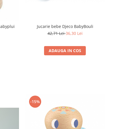
Babyplui
Jucarie bebe Djeco BabyBouli
42,71 Lei
36,30 Lei
ADAUGA IN COS
-15%