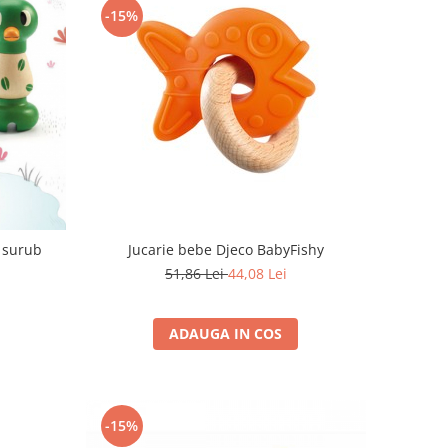
-15%
Jucarie bebe Djeco BabyFishy
 surub
51,86 Lei
44,08 Lei
ADAUGA IN COS
-15%