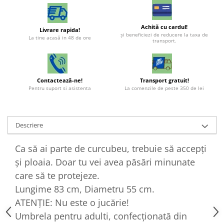
Achită cu cardul!
Livrare rapida!
şi beneficiezi de reducere la taxa de
La tine acasă in 48 de ore
transport.
Contactează-ne!
Transport gratuit!
Pentru suport si asistenta
La comenzile de peste 350 de lei
Descriere
Ca să ai parte de curcubeu, trebuie să accepți
și ploaia. Doar tu vei avea păsări minunate
care să te protejeze.
Lungime 83 cm, Diametru 55 cm.
ATENȚIE: Nu este o jucărie!
Umbrela pentru adulti, confecționată din