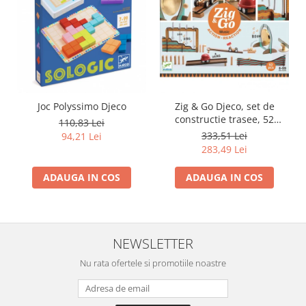
Joc Polyssimo Djeco
Zig & Go Djeco, set de
constructie trasee, 52
110,83 Lei
piese- Muzica
333,51 Lei
94,21 Lei
283,49 Lei
ADAUGA IN COS
ADAUGA IN COS
NEWSLETTER
Nu rata ofertele si promotiile noastre