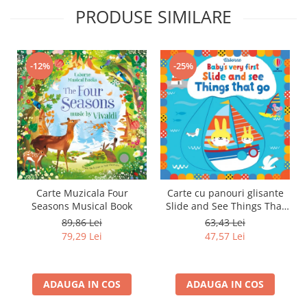
PRODUSE SIMILARE
-12%
-25%
Carte Muzicala Four
Carte cu panouri glisante
Seasons Musical Book
Slide and See Things That
Go
89,86 Lei
63,43 Lei
79,29 Lei
47,57 Lei
ADAUGA IN COS
ADAUGA IN COS