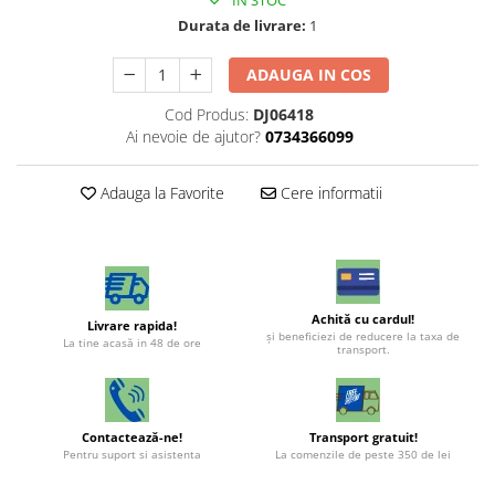
IN STOC
Durata de livrare:
1
ADAUGA IN COS
Cod Produs:
DJ06418
Ai nevoie de ajutor?
0734366099
Adauga la Favorite
Cere informatii
Achită cu cardul!
Livrare rapida!
şi beneficiezi de reducere la taxa de
La tine acasă in 48 de ore
transport.
Contactează-ne!
Transport gratuit!
Pentru suport si asistenta
La comenzile de peste 350 de lei