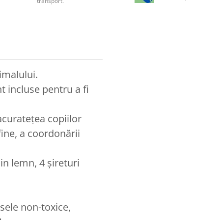
transport.
imalului.
 incluse pentru a fi
acuratețea copiilor
fine, a coordonării
in lemn, 4 șireturi
psele non-toxice,