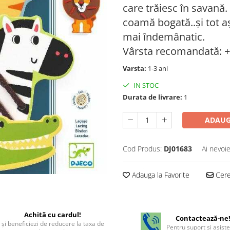
care trăiesc în savană.
coamă bogată..și tot a
mai îndemânatic.
Vârsta recomandată: + 
Varsta:
1-3 ani
IN STOC
Durata de livrare:
1
ADAUG
Cod Produs:
DJ01683
Ai nevoie
Adauga la Favorite
Cere 
Achită cu cardul!
Contactează-ne
şi beneficiezi de reducere la taxa de
Pentru suport si asist