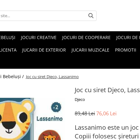
EBELUŞI
JOCURI CREATIVE
JOCURI DE COOPERARE
JOCURI DE
 LICENTA
JUCARII DE EXTERIOR
JUCARII MUZICALE
PROMOTII
ri Bebeluşi /
Joc cu siret Djeco, Lassanimo
Joc cu siret Djeco, La
Djeco
89,48 Lei
76,06 Lei
Lassanimo este un joc c
Copiii folosesc șiretur