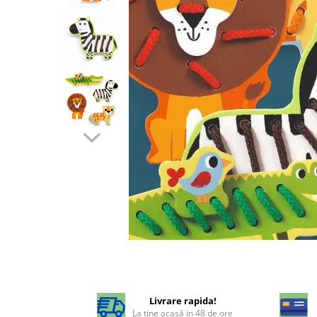
Livrare rapida!
La tine acasă in 48 de ore