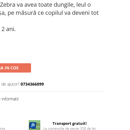
 Zebra va avea toate dungile, leul o
șa, pe măsură ce copilul va deveni tot
2 ani.
A IN COS
 de ajutor?
0734366099
informatii
!
Transport gratuit!
enta
La comenzile de peste 350 de lei