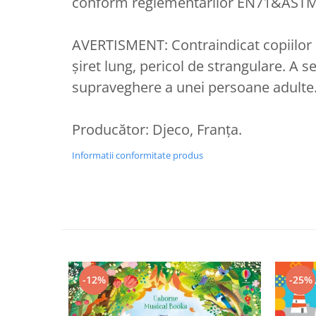
conform reglementărilor EN71&ASTM
AVERTISMENT: Contraindicat copiilor 
şiret lung, pericol de strangulare. A s
supraveghere a unei persoane adulte
Producător: Djeco, Franţa.
Informatii conformitate produs
-12%
-25%