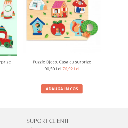
-15%
rprize
Puzzle Djeco, Casa cu surprize
Cuburi
90,50 Lei
76,92 Lei
ADAUGA IN COS
SUPORT CLIENTI