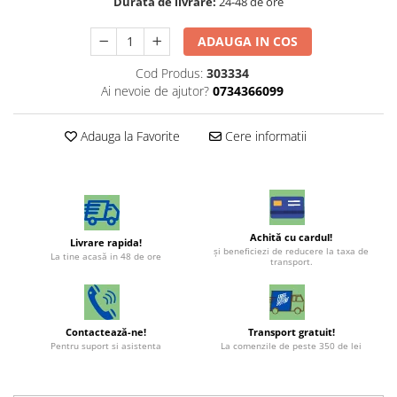
Durata de livrare:
24-48 de ore
ADAUGA IN COS
Cod Produs:
303334
Ai nevoie de ajutor?
0734366099
Adauga la Favorite
Cere informatii
Achită cu cardul!
Livrare rapida!
şi beneficiezi de reducere la taxa de
La tine acasă in 48 de ore
transport.
Contactează-ne!
Transport gratuit!
Pentru suport si asistenta
La comenzile de peste 350 de lei