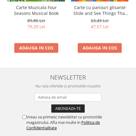
Carte Muzicala Four
Carte cu panouri glisante
Seasons Musical Book
Slide and See Things That
Go
89,86 Lei
63,43 Lei
79,29 Lei
47,57 Lei
ADAUGA IN COS
ADAUGA IN COS
NEWSLETTER
Nu rata ofertele si promotiile noastre
Vreau sa primesc newsletter cu promotiile
magazinului. Afla mai multe in
Politica de
Confidentialitate