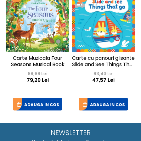
Carte Muzicala Four
Carte cu panouri glisante
P
Seasons Musical Book
Slide and See Things That
Go
89,86 Lei
63,43 Lei
79,29 Lei
47,57 Lei
ADAUGA IN COS
ADAUGA IN COS
NEWSLETTER