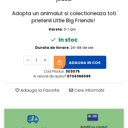
Adopta un animalut si colectioneaza toti
prietenii Little Big Friends!
Varsta:
0-1 ani
In stoc
Durata de livrare:
24-48 de ore
ADAUGA IN COS
Cod Produs:
303075
Ai nevoie de ajutor?
0734366099
Adauga la Favorite
Cere informatii
Achită cu cardul!