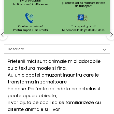
Livrare rapida!
şi beneficiezi de reducere la taxa
La tine acasă in 48 de ore
de transport.
Contactează-ne!
Transport gratuit!
Pentru suport si asistenta
La comenzile de peste 350 de lei
Descriere
Prietenii mici sunt animale mici adorabile
cu o textura moale si fina.
Au un clopotel amuzant inauntru care le
transforma in zornaitoare
haioase. Perfecte de indata ce bebelusul
poate apuca obiecte,
il vor ajuta pe copil sa se familiarizeze cu
diferite animale si il vor