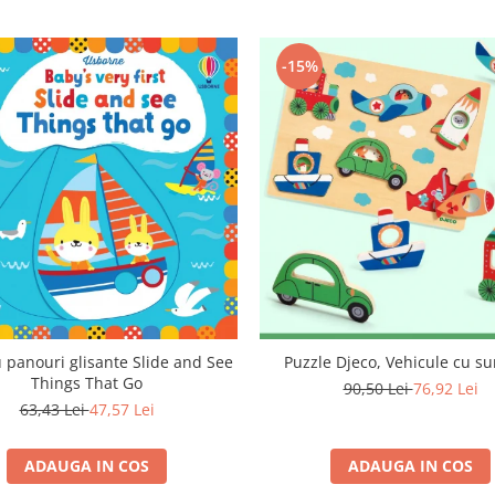
-15%
u panouri glisante Slide and See
Puzzle Djeco, Vehicule cu su
Things That Go
90,50 Lei
76,92 Lei
63,43 Lei
47,57 Lei
ADAUGA IN COS
ADAUGA IN COS