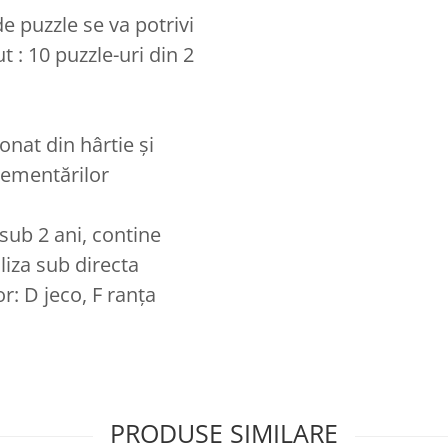
e puzzle se va potrivi
 : 10 puzzle-uri din 2
nat din hârtie și
lementărilor
sub 2 ani, contine
iliza sub directa
r: D jeco, F ranța
PRODUSE SIMILARE