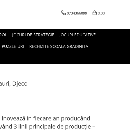
0734366099
0,00
 ROL
JOCURI DE STRATEGIE
JOCURI EDUCATIVE
PUZZLE-URI
RECHIZITE SCOALA GRADINITA
auri, Djeco
inovează în fiecare an producând
ând 3 linii principale de producție –