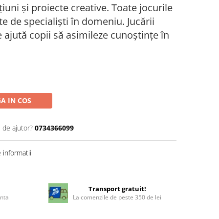
ațiuni și proiecte creative. Toate jocurile
e de specialiști în domeniu. Jucării
e ajută copii să asimileze cunoștințe în
A IN COS
 de ajutor?
0734366099
informatii
!
Transport gratuit!
enta
La comenzile de peste 350 de lei