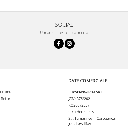
SOCIAL
Urmareste-ne in social media
DATE COMERCIALE
 Plata
Eurotech-HCM SRL
e Retur
J23/4376/2021
RO28872557
Str. Ederei nr. 5
Sat Tamasi, com Corbeanca,
jud.Ilfov, Ilfov