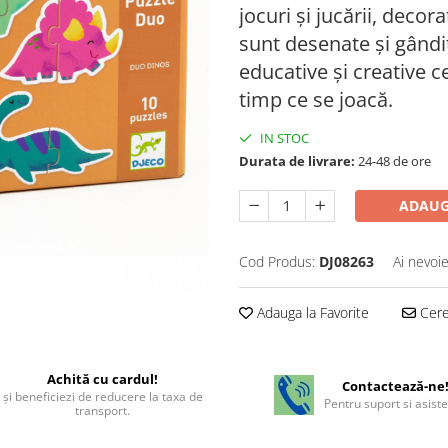
jocuri și jucării, decor
sunt desenate și gândit
educative și creative c
timp ce se joacă.
IN STOC
Durata de livrare:
24-48 de ore
ADAUG
Cod Produs:
DJ08263
Ai nevoie
Adauga la Favorite
Cere 
Achită cu cardul!
Contactează-ne
şi beneficiezi de reducere la taxa de
Pentru suport si asist
transport.