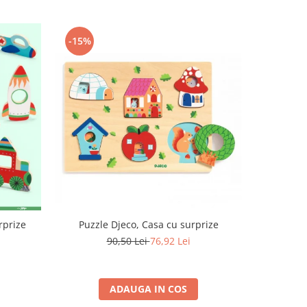
-15%
-15%
rprize
Puzzle Djeco, Casa cu surprize
Cuburi
90,50 Lei
76,92 Lei
ADAUGA IN COS