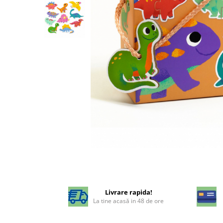
Livrare rapida!
La tine acasă in 48 de ore