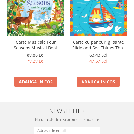
Carte Muzicala Four
Carte cu panouri glisante
Seasons Musical Book
Slide and See Things That
Go
89,86 Lei
63,43 Lei
79,29 Lei
47,57 Lei
ADAUGA IN COS
ADAUGA IN COS
NEWSLETTER
Nu rata ofertele si promotiile noastre