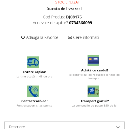
STOC EPUIZAT
Durata de livrare:
1
Cod Produs:
DJ08175
Ai nevoie de ajutor?
0734366099
Adauga la Favorite
Cere informatii
Achită cu cardul!
Livrare rapida!
şi beneficiezi de reducere la taxa de
La tine acasă in 48 de ore
transport.
Contactează-ne!
Transport gratuit!
Pentru suport si asistenta
La comenzile de peste 350 de lei
Descriere