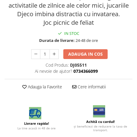
activitatile de zilnice ale celor mici, jucariile
Djeco imbina distractia cu invatarea.
Joc picnic de feliat
IN STOC
Durata de livrare:
24-48 de ore
ADAUGA IN COS
Cod Produs:
DJ05511
Ai nevoie de ajutor?
0734366099
Adauga la Favorite
Cere informatii
Achită cu cardul!
Livrare rapida!
şi beneficiezi de reducere la taxa de
La tine acasă in 48 de ore
transport.