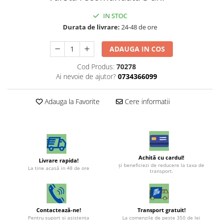
IN STOC
Durata de livrare:
24-48 de ore
ADAUGA IN COS
Cod Produs:
70278
Ai nevoie de ajutor?
0734366099
Adauga la Favorite
Cere informatii
Achită cu cardul!
Livrare rapida!
şi beneficiezi de reducere la taxa de
La tine acasă in 48 de ore
transport.
Contactează-ne!
Transport gratuit!
Pentru suport si asistenta
La comenzile de peste 350 de lei