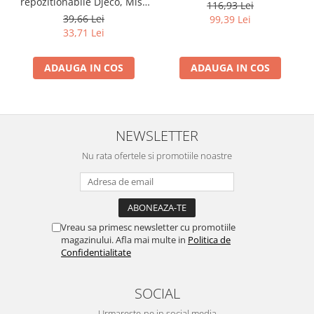
repozitionabile Djeco, Miss
116,93 Lei
Lilyruby
39,66 Lei
99,39 Lei
33,71 Lei
ADAUGA IN COS
ADAUGA IN COS
NEWSLETTER
Nu rata ofertele si promotiile noastre
Vreau sa primesc newsletter cu promotiile
magazinului. Afla mai multe in
Politica de
Confidentialitate
SOCIAL
Urmareste-ne in social media