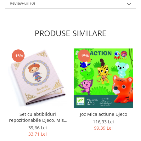
Review-uri
(0)
PRODUSE SIMILARE
-15%
-15%
Set cu abtibilduri
Joc Mica actiune Djeco
repozitionabile Djeco, Miss
116,93 Lei
Lilyruby
39,66 Lei
99,39 Lei
33,71 Lei