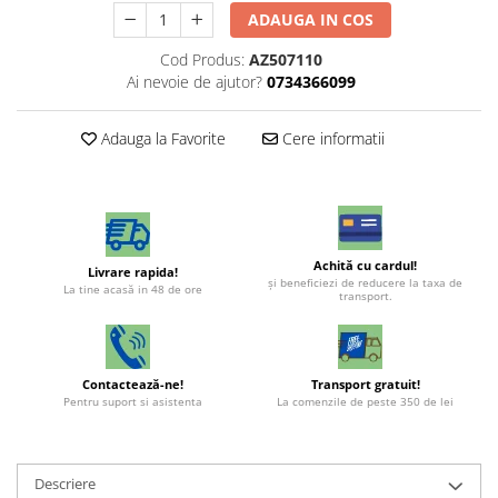
ADAUGA IN COS
Cod Produs:
AZ507110
Ai nevoie de ajutor?
0734366099
Adauga la Favorite
Cere informatii
Achită cu cardul!
Livrare rapida!
şi beneficiezi de reducere la taxa de
La tine acasă in 48 de ore
transport.
Contactează-ne!
Transport gratuit!
Pentru suport si asistenta
La comenzile de peste 350 de lei
Descriere