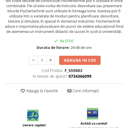
din toate seturile de construcție Fischertechnik pot fi utilizate în orice
combinație. Fie că este vorba de instruire, dezvoltare sau prezentare
kiturile Fischertechnik sunt utilizate în întreaga lume. Acestea pot fi
utilizate într-o varietate de moduri pentru planificare, dezvoltare,
testare și simulare, în special în domeniul industriei. Fischertechnik
aduce o importanta plusvaloare din punct de vedere educațional fiind
de asemenea un instrument didactic de succes în școli și universități.
IN STOC
Durata de livrare:
24-48 de ore
ADAUGA IN COS
Cod Produs:
F_559883
Ai nevoie de ajutor?
0734366099
Adauga la Favorite
Cere informatii
Achită cu cardul!
Livrare rapida!
şi beneficiezi de reducere la taxa de