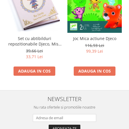
Set cu abtibilduri
Joc Mica actiune Djeco
repozitionabile Djeco, Miss
116,93 Lei
Lilyruby
39,66 Lei
99,39 Lei
33,71 Lei
ADAUGA IN COS
ADAUGA IN COS
NEWSLETTER
Nu rata ofertele si promotiile noastre