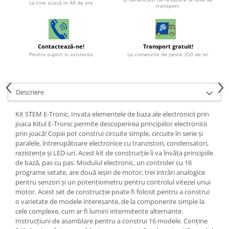
La tine acasă in 48 de ore
transport.
Contactează-ne!
Transport gratuit!
Pentru suport si asistenta
La comenzile de peste 350 de lei
Descriere
Kit STEM E-Tronic, Invata elementele de baza ale electronicii prin
joaca Kitul E-Tronic permite descoperirea principiilor electronicii
prin joacă! Copiii pot construi circuite simple, circuite în serie și
paralele, întrerupătoare electronice cu tranzistori, condensatori,
rezistențe și LED-uri. Acest kit de construcție îi va învăța principiile
de bază, pas cu pas. Modulul electronic, un controler cu 16
programe setate, are două ieșiri de motor, trei intrări analogice
pentru senzori și un potențiometru pentru controlul vitezei unui
motor. Acest set de construcție poate fi folosit pentru a construi
o varietate de modele interesante, de la componente simple la
cele complexe, cum ar fi lumini intermitente alternante.
Instrucțiuni de asamblare pentru a construi 16 modele. Conține