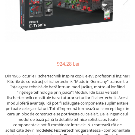
924,28 Lei
Din 1965 jocurile Fischertechnik inspira copii, elevi, profesori și ingineri!
Kiturile de construcție fischertechnik "Made in Germany" transmit o
înțelegere tehnică de bază într-un mod jucăuș, motto-ul lor fiind
"înțelege tehnologia prin joacă"! Modulul de bază versatil
fischertechnik constituie baza tuturor seturilor fischertechnik. Acest
modul oferă avantajul că pot fi adăugate componente suplimentare
pe toate cele șase laturi. Totul împreună formează un concept logic în
care un bloc de construcție se potrivește cu celălalt. De la ingeniosul
modul de bază până la detaliile tehnice sofisticate, toate
componentele pot fi combinate între ele. Nu contează cât de
sofisticate devin modelele: Fischertechnik garantează - componentele