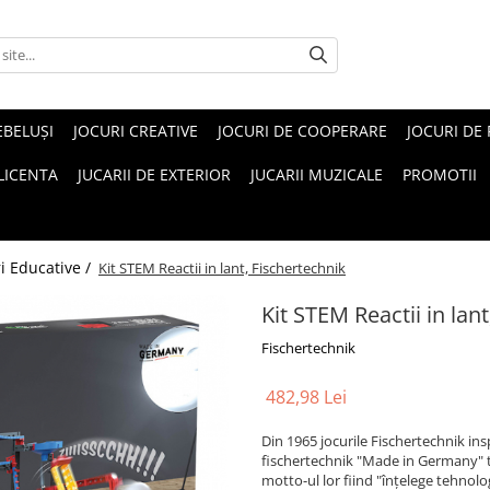
EBELUŞI
JOCURI CREATIVE
JOCURI DE COOPERARE
JOCURI DE
 LICENTA
JUCARII DE EXTERIOR
JUCARII MUZICALE
PROMOTII
ri Educative /
Kit STEM Reactii in lant, Fischertechnik
Kit STEM Reactii in lan
Fischertechnik
482,98 Lei
Din 1965 jocurile Fischertechnik inspi
fischertechnik "Made in Germany" t
motto-ul lor fiind "înțelege tehnolo