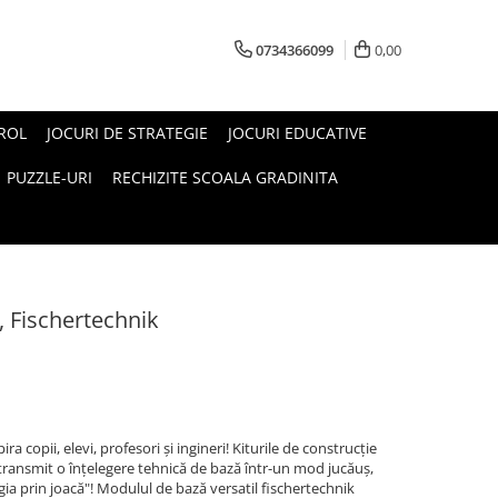
0734366099
0,00
 ROL
JOCURI DE STRATEGIE
JOCURI EDUCATIVE
PUZZLE-URI
RECHIZITE SCOALA GRADINITA
t, Fischertechnik
ra copii, elevi, profesori și ingineri! Kiturile de construcție
ransmit o înțelegere tehnică de bază într-un mod jucăuș,
gia prin joacă"! Modulul de bază versatil fischertechnik