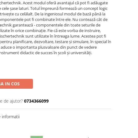
ischertechnik. Acest modul oferă avantajul că pot fi adăugate
ele șase laturi. Totul împreună formează un concept logic
trivește cu celălalt. De la ingeniosul modul de bază până la
e componentele pot fi combinate între ele. Nu contează cât de
technik garantează - componentele din toate seturile de
lizate în orice combinație. Fie că este vorba de instruire,
ischertechnik sunt utilizate în întreaga lume. Acestea pot fi
pentru planificare, dezvoltare, testare și simulare, în special în
k aduce o importanta plusvaloare din punct de vedere
trument didactic de succes în școli și universități.
A IN COS
ie de ajutor?
0734366099
informatii