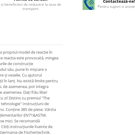
Contactează-ne
şi beneficiezi de reducere la taxa de
Pentru suport si asist
transport.
ui propriul model de reacție în
ă ce reacția este provocată, mingea
urile de construcție
ndul său, pune în mișcare o
re și veselie. Cu ajutorul
ii în lanț. Nu există limite pentru
e și, de asemenea, pot integra
le asemenea. Dați frâu liber
cu zi! Distins cu premiul "The
i tehnologie" Instrucțiuni de
no. Conține 385 de piese. Vârsta
reglementarilor EN71&ASTM.
ese mici. Se recomandă
Citiți instrucțiunile înainte de
in Germania de Fischertechnik.