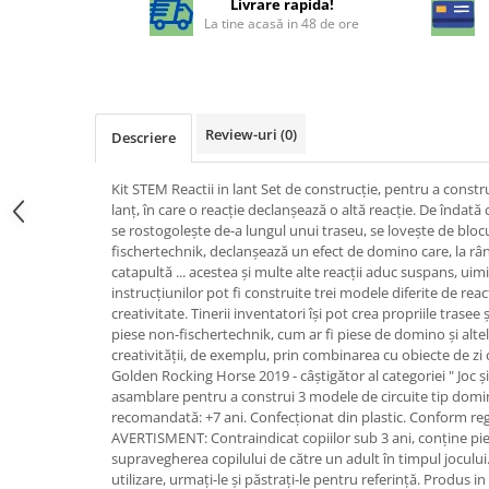
Livrare rapida!
La tine acasă in 48 de ore
Review-uri
(0)
Descriere
Kit STEM Reactii in lant Set de construcție, pentru a constr
lanț, în care o reacție declanșează o altă reacție. De îndat
se rostogolește de-a lungul unui traseu, se lovește de bloc
fischertechnik, declanșează un efect de domino care, la râ
catapultă ... acestea și multe alte reacții aduc suspans, uimi
instrucțiunilor pot fi construite trei modele diferite de reacț
creativitate. Tinerii inventatori își pot crea propriile trase
piese non-fischertechnik, cum ar fi piese de domino și alte
creativității, de exemplu, prin combinarea cu obiecte de zi 
Golden Rocking Horse 2019 - câștigător al categoriei " Joc ș
asamblare pentru a construi 3 modele de circuite tip domi
recomandată: +7 ani. Confecționat din plastic. Conform 
AVERTISMENT: Contraindicat copiilor sub 3 ani, conține pi
supravegherea copilului de către un adult în timpul jocului. 
utilizare, urmați-le și păstrați-le pentru referință. Produs 