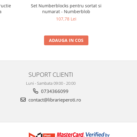
ructie
Set Numberblocks pentru sortat si
P
a
numarat - Numberblob
107,78 Lei
ADAUGA IN COS
SUPORT CLIENTI
Luni - Sambata 09:00 - 20:00
0734366099
contact@librarieperoti.ro