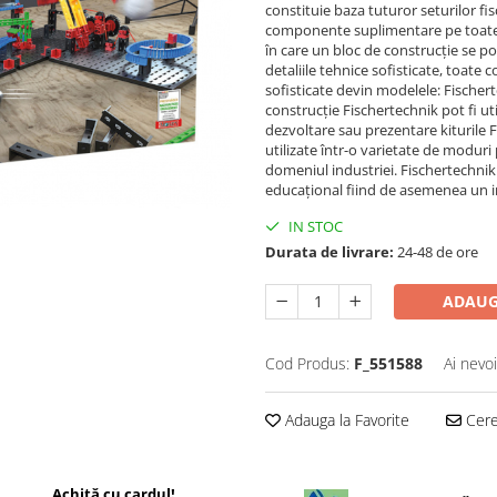
constituie baza tuturor seturilor f
componente suplimentare pe toate c
în care un bloc de construcție se po
detaliile tehnice sofisticate, toat
sofisticate devin modelele: Fischer
construcție Fischertechnik pot fi uti
dezvoltare sau prezentare kiturile F
utilizate într-o varietate de moduri 
domeniul industriei. Fischertechni
educațional fiind de asemenea un ins
IN STOC
Durata de livrare:
24-48 de ore
ADAUG
Cod Produs:
F_551588
Ai nevo
Adauga la Favorite
Cere 
Achită cu cardul!