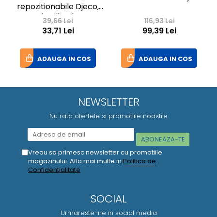
repozitionabile Djeco,
Miss Lilyruby
39,66 Lei
116,93 Lei
33,71 Lei
99,39 Lei
ADAUGA IN COS
ADAUGA IN COS
NEWSLETTER
Nu rata ofertele si promotiile noastre
Vreau sa primesc newsletter cu promotiile
magazinului. Afla mai multe in
Politica de
Confidentialitate
SOCIAL
Urmareste-ne in social media