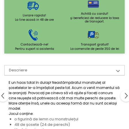
Achită cu cardul!
Livrare rapida!
şi beneficiezi de reducere la taxa
La tine acasă in 48 de ore
de transport.
Contactează-ne!
Transport gratuit!
Pentru suport si asistenta
La comenzile de peste 350 de lei
Descriere
E un haos total în dulap! Neastâmpăratul monstruleț al
șosetelelor le-a împrăștiat peste tot. Acum a venit momentul să
le aranjați. Provocați pe cineva să vă ajute și faceți concurs
cine reușește să potrivească cât mai multe perechi de șosete.
Mare atenție însă, unele au aceeași formă dar nu sunt același
model.
Jocul conține:
o figurină de lemn cu monstrulețul
48 de șosete (24 de perechi)