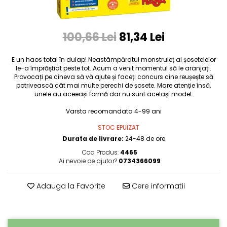
100,66 Lei
81,34 Lei
E un haos total în dulap! Neastâmpăratul monstruleț al șosetelelor
le-a împrăștiat peste tot. Acum a venit momentul să le aranjați.
Provocați pe cineva să vă ajute și faceți concurs cine reușește să
potrivească cât mai multe perechi de șosete. Mare atenție însă,
unele au aceeași formă dar nu sunt același model.
Varsta recomandata 4-99 ani
STOC EPUIZAT
Durata de livrare:
24-48 de ore
Cod Produs:
4465
Ai nevoie de ajutor?
0734366099
Adauga la Favorite
Cere informatii