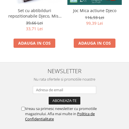
Set cu abtibilduri
Joc Mica actiune Djeco
repozitionabile Djeco, Miss
116,93 Lei
Lilyruby
39,66 Lei
99,39 Lei
33,71 Lei
ADAUGA IN COS
ADAUGA IN COS
NEWSLETTER
Nu rata ofertele si promotiile noastre
Vreau sa primesc newsletter cu promotiile
magazinului. Afla mai multe in
Politica de
Confidentialitate