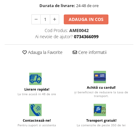
Durata de livrare:
24-48 de ore
ADAUGA IN COS
Cod Produs:
AME0042
Ai nevoie de ajutor?
0734366099
Adauga la Favorite
Cere informatii
Achită cu cardul!
Livrare rapida!
şi beneficiezi de reducere la taxa de
La tine acasă in 48 de ore
transport.
Contactează-ne!
Transport gratuit!
Pentru suport si asistenta
La comenzile de peste 350 de lei