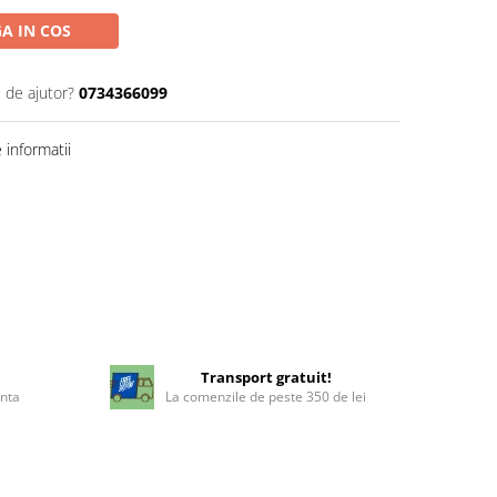
A IN COS
 de ajutor?
0734366099
informatii
!
Transport gratuit!
enta
La comenzile de peste 350 de lei