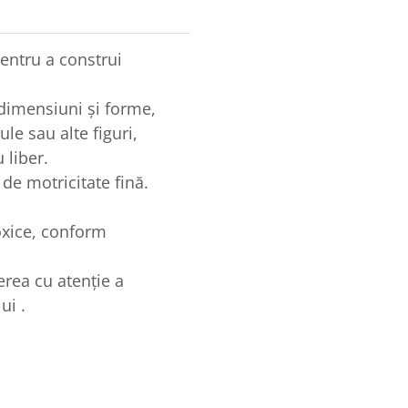
entru a construi
 dimensiuni și forme,
ule sau alte figuri,
 liber.
 de motricitate fină.
oxice, conform
ea cu atenție a
ui .