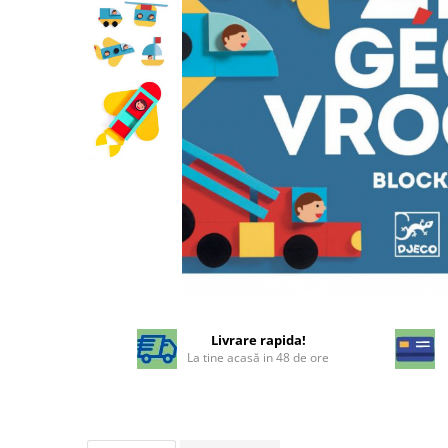
Livrare rapida!
La tine acasă in 48 de ore