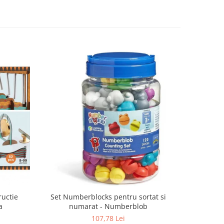
-15%
ructie
Set Numberblocks pentru sortat si
P
a
numarat - Numberblob
107,78 Lei