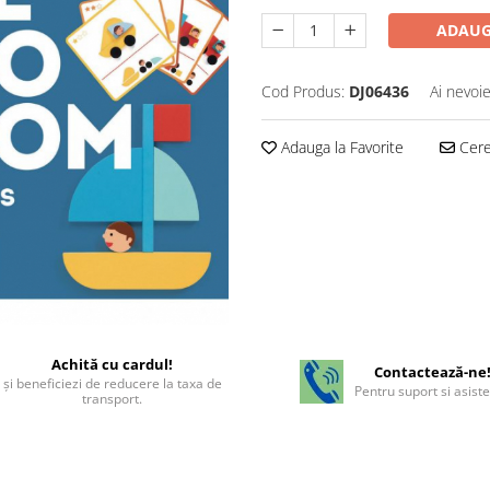
ADAUG
Cod Produs:
DJ06436
Ai nevoie
Adauga la Favorite
Cere 
Achită cu cardul!
Contactează-ne
şi beneficiezi de reducere la taxa de
Pentru suport si asist
transport.