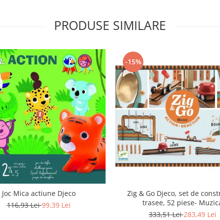
PRODUSE SIMILARE
-15%
Joc Mica actiune Djeco
Zig & Go Djeco, set de const
trasee, 52 piese- Muzic
116,93 Lei
99,39 Lei
333,51 Lei
283,49 Lei