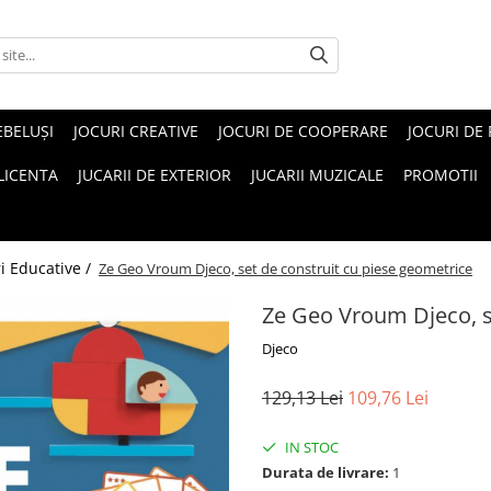
EBELUŞI
JOCURI CREATIVE
JOCURI DE COOPERARE
JOCURI DE
 LICENTA
JUCARII DE EXTERIOR
JUCARII MUZICALE
PROMOTII
ri Educative /
Ze Geo Vroum Djeco, set de construit cu piese geometrice
Ze Geo Vroum Djeco, s
Djeco
129,13 Lei
109,76 Lei
IN STOC
Durata de livrare:
1