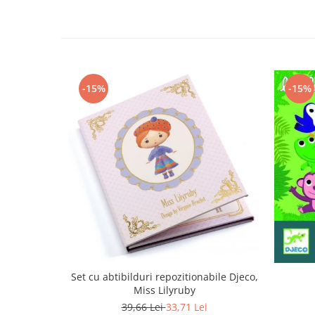
-15%
-15%
Set cu abtibilduri repozitionabile Djeco,
Miss Lilyruby
39,66 Lei
33,71 Lei