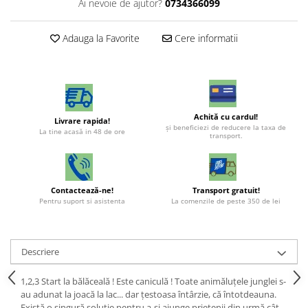
Ai nevoie de ajutor?
0734366099
Adauga la Favorite
Cere informatii
Achită cu cardul!
Livrare rapida!
şi beneficiezi de reducere la taxa de
La tine acasă in 48 de ore
transport.
Contactează-ne!
Transport gratuit!
Pentru suport si asistenta
La comenzile de peste 350 de lei
Descriere
1,2,3 Start la bălăceală ! Este caniculă ! Toate animăluțele junglei s-
au adunat la joacă la lac... dar țestoasa întârzie, că întotdeauna.
Există o singură soluție pentru a-și ajunge prietenii din urmă cât