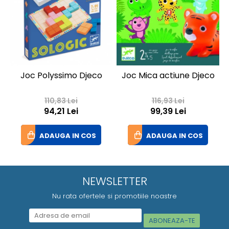
Joc Polyssimo Djeco
Joc Mica actiune Djeco
110,83 Lei
116,93 Lei
94,21 Lei
99,39 Lei
ADAUGA IN COS
ADAUGA IN COS
NEWSLETTER
Nu rata ofertele si promotiile noastre