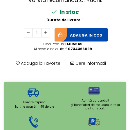
Vârsta recomandată: +8ani.
In stoc
Durata de livrare:
1
ADAUGA IN COS
Cod Produs:
DJ05645
Ai nevoie de ajutor?
0734366099
Adauga la Favorite
Cere informatii
Achită cu cardul!
Livrare rapida!
şi beneficiezi de reducere la taxa
La tine acasă in 48 de ore
de transport.