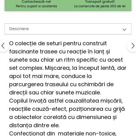
Contactează-ne!
Transport gratuit!
Pentru suport si asistenta
La comenzile de peste 350 de lei
Descriere
O colecție de seturi pentru construit
fascinante trasee cu reacție în lanț și
sunete sau chiar un ritm specific cu acest
set complex. Mișcarea, la început lentă, dar
apoi tot mai mare, conduce la
parcurgerea traseului cu schimbări de
direcții sau chiar sunete muzicale.
Copilul învață astfel cauzalitatea mișcării,
reacțiile cauză-efect, poziționarea cu grijă
a obiectelor corelată cu dimensiunea și
distanța dintre ele.
Confecționat din materiale non-toxice,