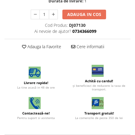
Durata de livrare:
1
ADAUGA IN COS
Cod Produs:
DJ07130
Ai nevoie de ajutor?
0734366099
Adauga la Favorite
Cere informatii
Achită cu cardul!
Livrare rapida!
şi beneficiezi de reducere la taxa de
La tine acasă in 48 de ore
transport.
Contactează-ne!
Transport gratuit!
Pentru suport si asistenta
La comenzile de peste 350 de lei