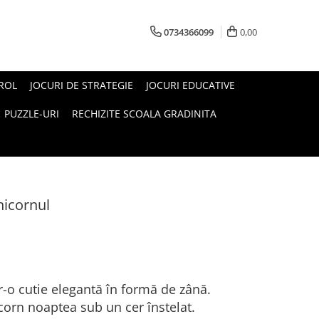
0734366099
0,00
 ROL
JOCURI DE STRATEGIE
JOCURI EDUCATIVE
PUZZLE-URI
RECHIZITE SCOALA GRADINITA
nicornul
r-o cutie elegantă în formă de zână.
corn noaptea sub un cer înstelat.