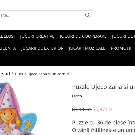
EBELUŞI
JOCURI CREATIVE
JOCURI DE COOPERARE
JOCURI DE
 LICENTA
JUCARII DE EXTERIOR
JUCARII MUZICALE
PROMOTII
le-uri /
Puzzle Djeco Zana si unicornul
Puzzle Djeco Zana si u
Djeco
83,38 Lei
70,87 Lei
Puzzle cu 36 de piese înt
O zână întâlnește un uni