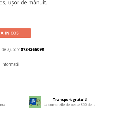
ros, ușor de mânuit.
A IN COS
 de ajutor?
0734366099
informatii
!
Transport gratuit!
enta
La comenzile de peste 350 de lei