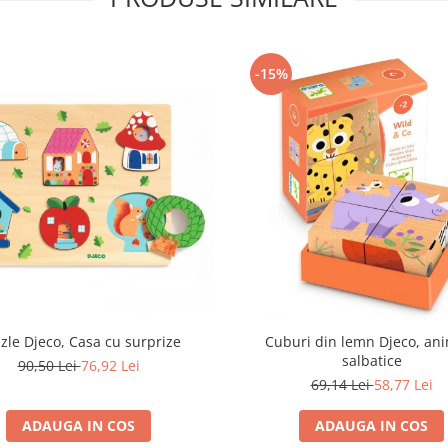
-15%
zle Djeco, Casa cu surprize
Cuburi din lemn Djeco, an
salbatice
90,50 Lei
76,92 Lei
69,14 Lei
58,77 Lei
ADAUGA IN COS
ADAUGA IN COS