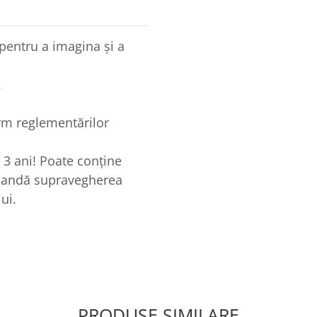
pentru a imagina și a
.
rm reglementărilor
3 ani! Poate conține
omandă supravegherea
ui.
PRODUSE SIMILARE