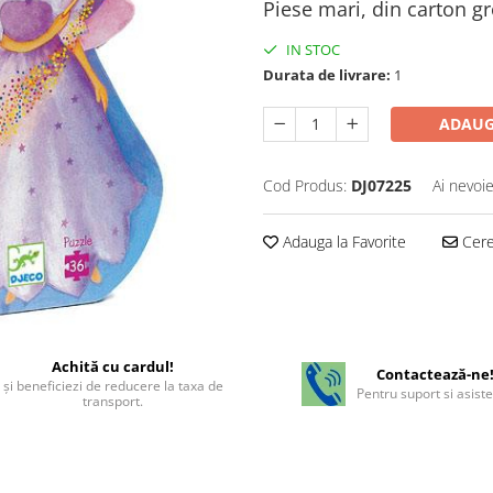
Piese mari, din carton g
IN STOC
Durata de livrare:
1
ADAUG
Cod Produs:
DJ07225
Ai nevoie
Adauga la Favorite
Cere 
Achită cu cardul!
Contactează-ne
şi beneficiezi de reducere la taxa de
Pentru suport si asist
transport.