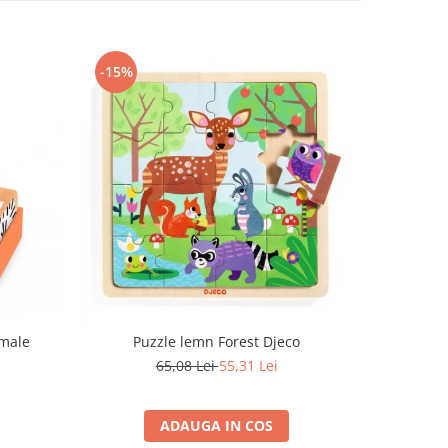
-15%
-15%
imale
Puzzle lemn Forest Djeco
Puzzle
65,08 Lei
55,31 Lei
ADAUGA IN COS