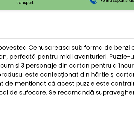
Pentru suport si a
transport.
i povestea Cenusareasa sub forma de benzi d
ton, perfectă pentru micii aventurieri. Puzzl
cum și 3 personaje din carton pentru a încura
odusul este confecționat din hârtie și carto
 de menționat că acest puzzle este contraind
icol de sufocare. Se recomandă supravegherea