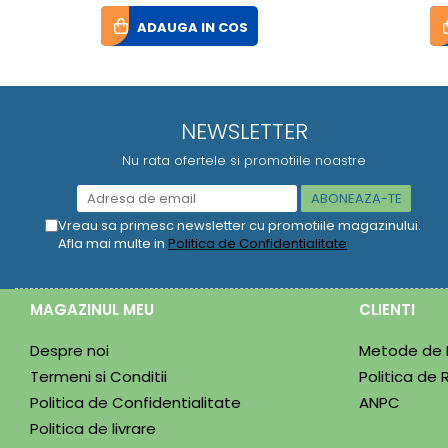
ADAUGA IN COS
NEWSLETTER
Nu rata ofertele si promotiile noastre
Vreau sa primesc newsletter cu promotiile magazinului.
Afla mai multe in
Politica de Confidentialitate
MAGAZINUL MEU
CLIENTI
Despre noi
Metode de 
Termeni si Conditii
Politica de 
Politica de Confidentialitate
ANPC
Politica de livrare