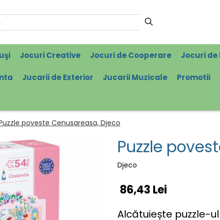
uşi
Jocuri Creative
Jocuri de Cooperare
Jocuri de 
enta
Jucarii de Exterior
Jucarii Muzicale
Promotii
Puzzle poveste Cenusareasa, Djeco
Puzzle poves
Djeco
86,43 Lei
Alcătuiește puzzle-u