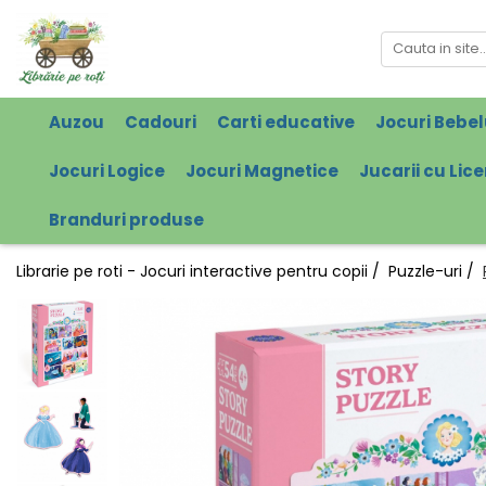
Auzou
Cadouri
Carti educative
Jocuri Bebel
Jocuri Logice
Jocuri Magnetice
Jucarii cu Lic
Branduri produse
Librarie pe roti - Jocuri interactive pentru copii /
Puzzle-uri /