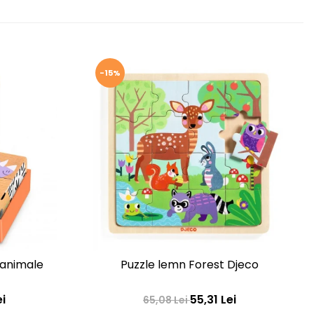
-15%
 animale
Puzzle lemn Forest Djeco
ei
55,31 Lei
65,08 Lei