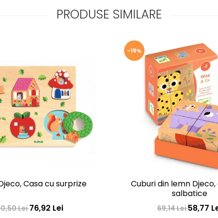
PRODUSE SIMILARE
-15%
Djeco, Casa cu surprize
Cuburi din lemn Djeco,
salbatice
76,92 Lei
58,77 L
0,50 Lei
69,14 Lei