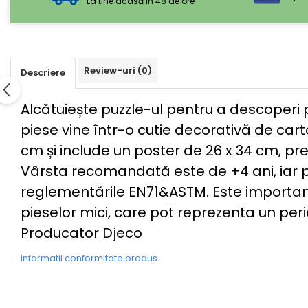
La tine acasă in 48 de ore
Review-uri
(0)
Descriere
Alcătuiește puzzle-ul pentru a descoper
piese vine într-o cutie decorativă de car
cm și include un poster de 26 x 34 cm, pre
Vârsta recomandată este de +4 ani, iar pr
reglementările EN71&ASTM. Este important
pieselor mici, care pot reprezenta un per
Producator Djeco
Informatii conformitate produs