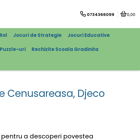
0734366099
0,00
Rol
Jocuri de Strategie
Jocuri Educative
Puzzle-uri
Rechizite Scoala Gradinita
te Cenusareasa, Djeco
l pentru a descoperi povestea