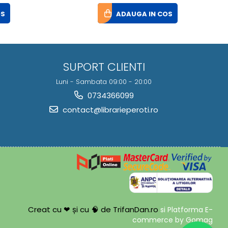
OS
ADAUGA IN COS
SUPORT CLIENTI
Luni - Sambata 09:00 - 20:00
0734366099
contact@librarieperoti.ro
Creat cu ❤ și cu 🧠 de TrifanDan.ro
si
Platforma E-
commerce by Gomag