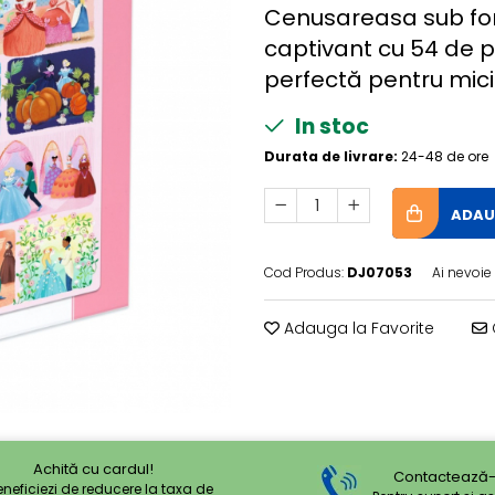
Cenusareasa sub for
captivant cu 54 de p
perfectă pentru micii
In stoc
Durata de livrare:
24-48 de ore
ADAU
Cod Produs:
DJ07053
Ai nevoie
Adauga la Favorite
Achită cu cardul!
Contactează-
eneficiezi de reducere la taxa de