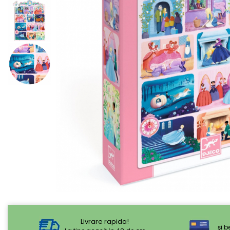
Livrare rapida!
şi b