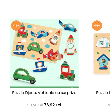
-15%
-15%
Puzzle Djeco, Vehicule cu surprize
Puzzle 
76,92 Lei
90,50 Lei
9