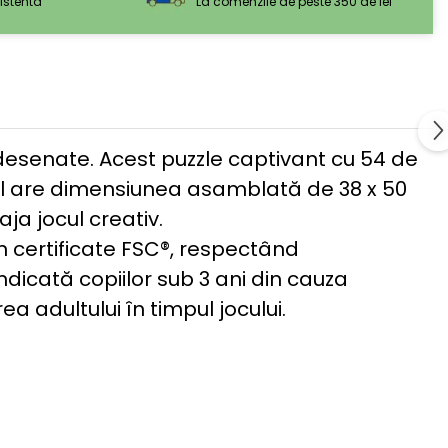
sistenta
La comenzile de peste 350 de lei
esenate. Acest puzzle captivant cu 54 de
e-ul are dimensiunea asamblată de 38 x 50
ja jocul creativ.
n certificate FSC®, respectând
icată copiilor sub 3 ani din cauza
 adultului în timpul jocului.