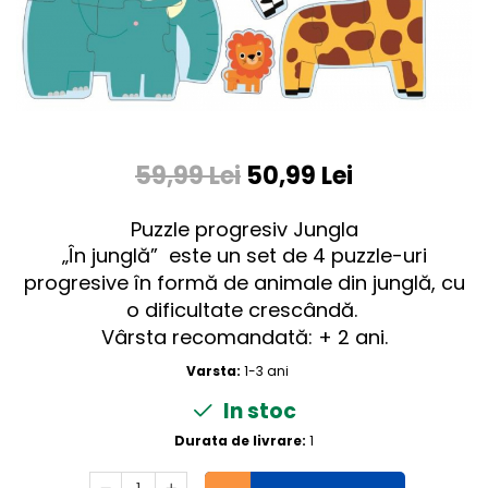
59,99 Lei
50,99 Lei
Puzzle progresiv Jungla
„În junglă” este un set de 4 puzzle-uri
progresive în formă de animale din junglă, cu
o dificultate crescândă.
Vârsta recomandată: + 2 ani.
Varsta:
1-3 ani
In stoc
Durata de livrare:
1