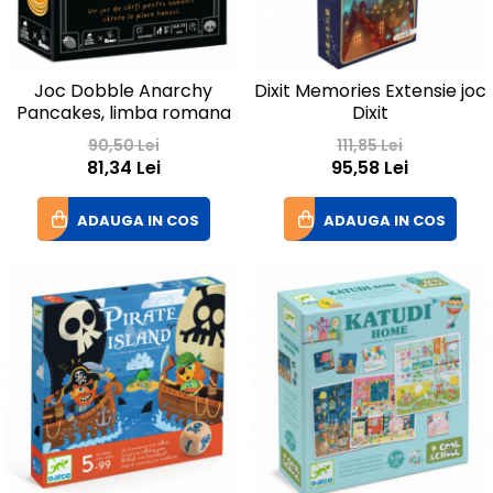
Joc Dobble Anarchy
Dixit Memories Extensie joc
Pancakes, limba romana
Dixit
90,50 Lei
111,85 Lei
81,34 Lei
95,58 Lei
ADAUGA IN COS
ADAUGA IN COS