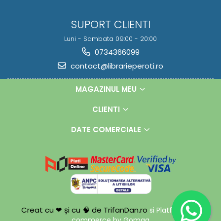
SUPORT CLIENTI
Luni - Sambata 09:00 - 20:00
0734366099
contact@librarieperoti.ro
MAGAZINUL MEU
CLIENTI
DATE COMERCIALE
Creat cu ❤ și cu 🧠 de TrifanDan.ro
si
Platforma E-
commerce by Gomag