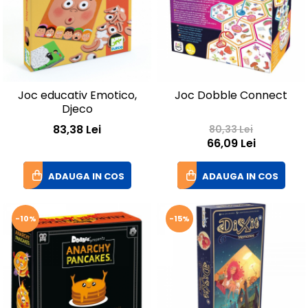
Joc educativ Emotico,
Joc Dobble Connect
Djeco
83,38 Lei
80,33 Lei
66,09 Lei
ADAUGA IN COS
ADAUGA IN COS
-10%
-15%