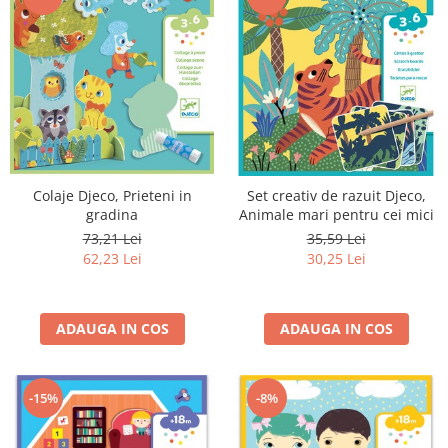
Colaje Djeco, Prieteni in
Set creativ de razuit Djeco,
gradina
Animale mari pentru cei mici
73,21 Lei
35,59 Lei
62,23 Lei
30,25 Lei
ADAUGA IN COS
ADAUGA IN COS
-15%
-8%