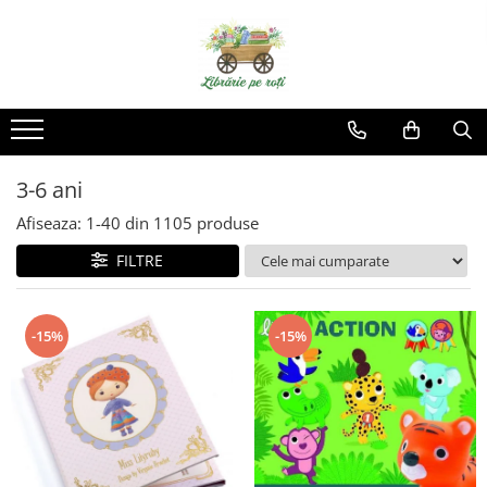
3-6 ani
Afiseaza:
1-
40
din
1105
produse
FILTRE
-15%
-15%