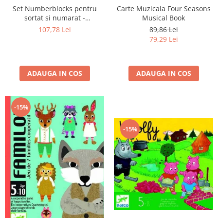
Set Numberblocks pentru
Carte Muzicala Four Seasons
sortat si numarat -
Musical Book
Numberblob
107,78 Lei
89,86 Lei
79,29 Lei
ADAUGA IN COS
ADAUGA IN COS
-15%
-15%