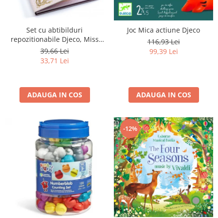
Set cu abtibilduri
Joc Mica actiune Djeco
repozitionabile Djeco, Miss
116,93 Lei
Lilyruby
39,66 Lei
99,39 Lei
33,71 Lei
ADAUGA IN COS
ADAUGA IN COS
-12%