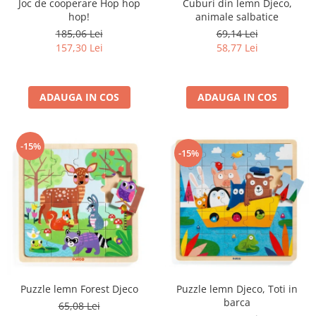
Joc de cooperare Hop hop
Cuburi din lemn Djeco,
hop!
animale salbatice
185,06 Lei
69,14 Lei
157,30 Lei
58,77 Lei
ADAUGA IN COS
ADAUGA IN COS
-15%
-15%
Puzzle lemn Djeco, Toti in
Puzzle lemn Forest Djeco
barca
65,08 Lei