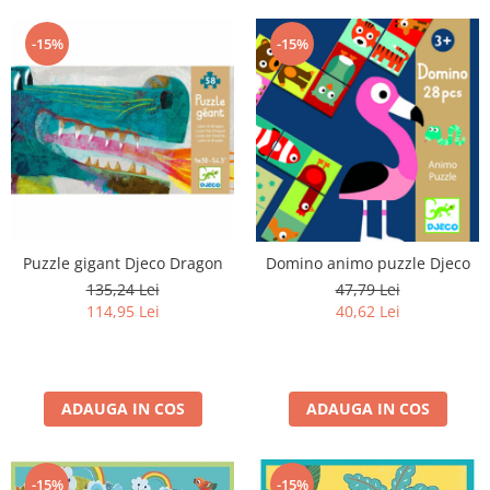
-15%
-15%
Puzzle gigant Djeco Dragon
Domino animo puzzle Djeco
135,24 Lei
47,79 Lei
114,95 Lei
40,62 Lei
ADAUGA IN COS
ADAUGA IN COS
-15%
-15%