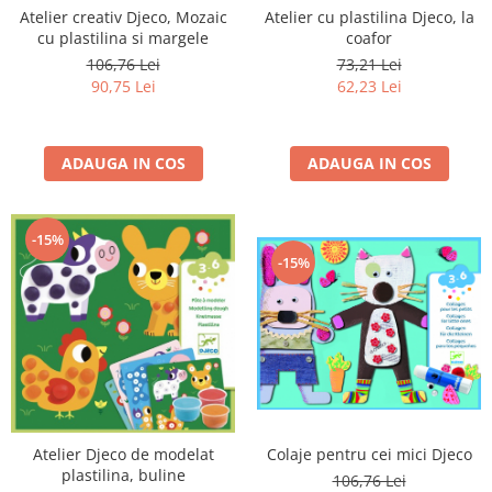
Atelier creativ Djeco, Mozaic
Atelier cu plastilina Djeco, la
cu plastilina si margele
coafor
106,76 Lei
73,21 Lei
90,75 Lei
62,23 Lei
ADAUGA IN COS
ADAUGA IN COS
-15%
-15%
Colaje pentru cei mici Djeco
Atelier Djeco de modelat
plastilina, buline
106,76 Lei