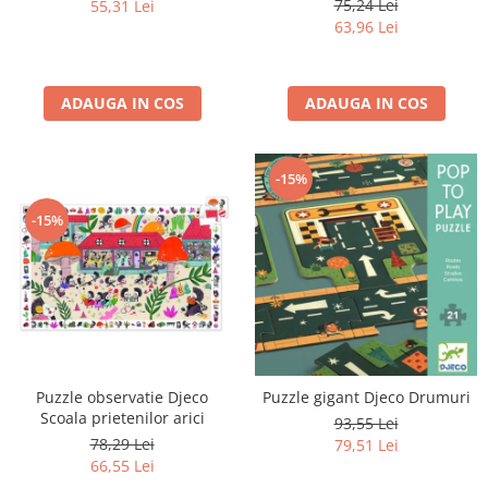
75,24 Lei
55,31 Lei
63,96 Lei
ADAUGA IN COS
ADAUGA IN COS
-15%
-15%
Puzzle observatie Djeco
Puzzle gigant Djeco Drumuri
Scoala prietenilor arici
93,55 Lei
78,29 Lei
79,51 Lei
66,55 Lei