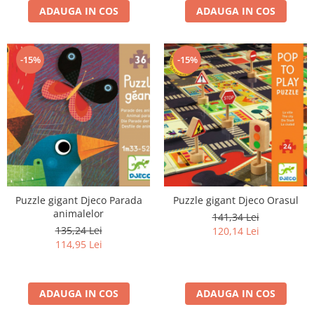
ADAUGA IN COS
ADAUGA IN COS
-15%
-15%
Puzzle gigant Djeco Parada
Puzzle gigant Djeco Orasul
animalelor
141,34 Lei
135,24 Lei
120,14 Lei
114,95 Lei
ADAUGA IN COS
ADAUGA IN COS