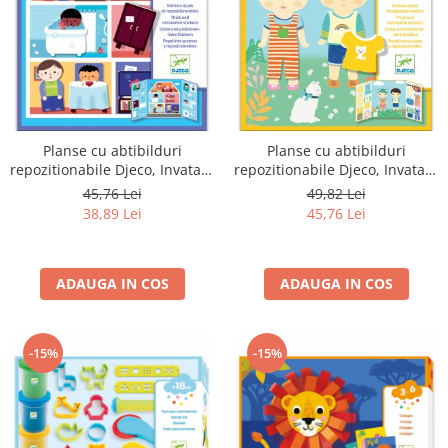
Planse cu abtibilduri
Planse cu abtibilduri
repozitionabile Djeco, Invatam
repozitionabile Djeco, Invatam
ce facem acasa
sa ne imbracam
45,76 Lei
49,82 Lei
38,89 Lei
45,76 Lei
ADAUGA IN COS
ADAUGA IN COS
-15%
-15%