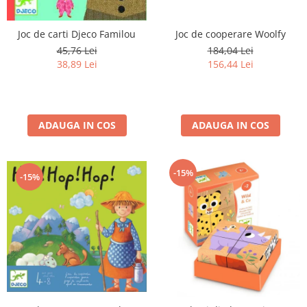
Joc de carti Djeco Familou
Joc de cooperare Woolfy
45,76 Lei
184,04 Lei
38,89 Lei
156,44 Lei
ADAUGA IN COS
ADAUGA IN COS
-15%
-15%