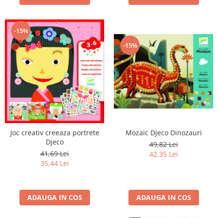
-15%
-15%
Joc creativ creeaza portrete
Mozaic Djeco Dinozauri
Djeco
49,82 Lei
41,69 Lei
42,35 Lei
35,44 Lei
ADAUGA IN COS
ADAUGA IN COS