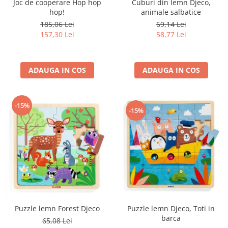
Joc de cooperare Hop hop
Cuburi din lemn Djeco,
hop!
animale salbatice
185,06 Lei
69,14 Lei
157,30 Lei
58,77 Lei
ADAUGA IN COS
ADAUGA IN COS
-15%
-15%
Puzzle lemn Djeco, Toti in
Puzzle lemn Forest Djeco
barca
65,08 Lei