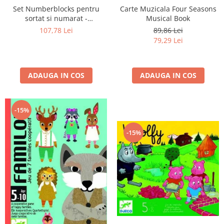
Set Numberblocks pentru
Carte Muzicala Four Seasons
sortat si numarat -
Musical Book
Numberblob
107,78 Lei
89,86 Lei
79,29 Lei
ADAUGA IN COS
ADAUGA IN COS
-15%
-15%