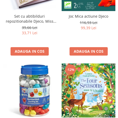
Set cu abtibilduri
Joc Mica actiune Djeco
repozitionabile Djeco, Miss
116,93 Lei
Lilyruby
39,66 Lei
99,39 Lei
33,71 Lei
ADAUGA IN COS
ADAUGA IN COS
-12%