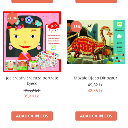
-15%
-15%
Joc creativ creeaza portrete
Mozaic Djeco Dinozauri
Djeco
49,82 Lei
41,69 Lei
42,35 Lei
35,44 Lei
ADAUGA IN COS
ADAUGA IN COS