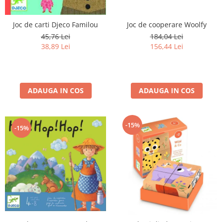
Joc de carti Djeco Familou
Joc de cooperare Woolfy
45,76 Lei
184,04 Lei
38,89 Lei
156,44 Lei
ADAUGA IN COS
ADAUGA IN COS
-15%
-15%