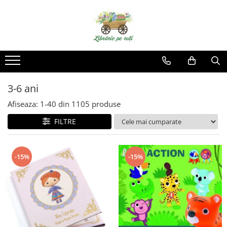
3-6 ani
Afiseaza:
1-
40
din
1105
produse
FILTRE
-15%
-15%