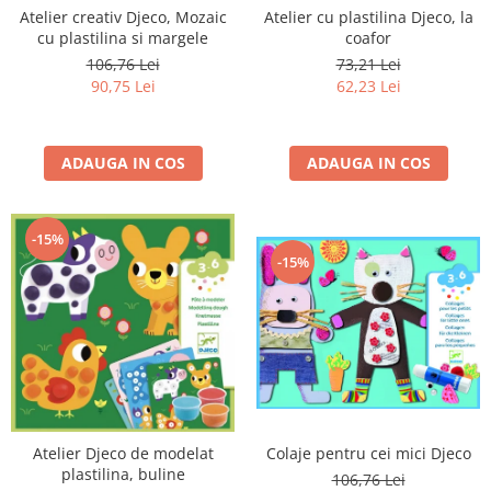
Atelier creativ Djeco, Mozaic
Atelier cu plastilina Djeco, la
cu plastilina si margele
coafor
106,76 Lei
73,21 Lei
90,75 Lei
62,23 Lei
ADAUGA IN COS
ADAUGA IN COS
-15%
-15%
Colaje pentru cei mici Djeco
Atelier Djeco de modelat
plastilina, buline
106,76 Lei