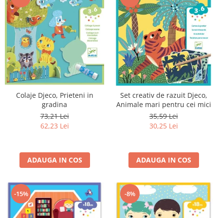
Colaje Djeco, Prieteni in
Set creativ de razuit Djeco,
gradina
Animale mari pentru cei mici
73,21 Lei
35,59 Lei
62,23 Lei
30,25 Lei
ADAUGA IN COS
ADAUGA IN COS
-15%
-8%