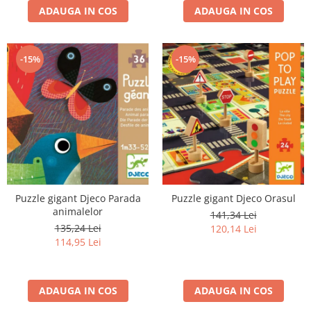
ADAUGA IN COS
ADAUGA IN COS
-15%
-15%
Puzzle gigant Djeco Parada
Puzzle gigant Djeco Orasul
animalelor
141,34 Lei
135,24 Lei
120,14 Lei
114,95 Lei
ADAUGA IN COS
ADAUGA IN COS