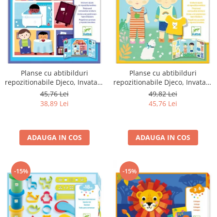
Planse cu abtibilduri
Planse cu abtibilduri
repozitionabile Djeco, Invatam
repozitionabile Djeco, Invatam
ce facem acasa
sa ne imbracam
45,76 Lei
49,82 Lei
38,89 Lei
45,76 Lei
ADAUGA IN COS
ADAUGA IN COS
-15%
-15%