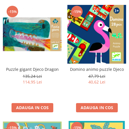
-15%
-15%
Puzzle gigant Djeco Dragon
Domino animo puzzle Djeco
135,24 Lei
47,79 Lei
114,95 Lei
40,62 Lei
ADAUGA IN COS
ADAUGA IN COS
-15%
-15%