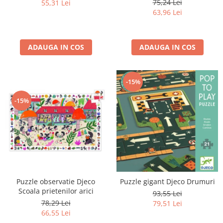
75,24 Lei
55,31 Lei
63,96 Lei
ADAUGA IN COS
ADAUGA IN COS
-15%
-15%
Puzzle observatie Djeco
Puzzle gigant Djeco Drumuri
Scoala prietenilor arici
93,55 Lei
78,29 Lei
79,51 Lei
66,55 Lei