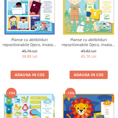
Planse cu abtibilduri
Planse cu abtibilduri
repozitionabile Djeco, Invatam
repozitionabile Djeco, Invatam
ce facem acasa
sa ne imbracam
45,76 Lei
49,82 Lei
38,89 Lei
45,76 Lei
ADAUGA IN COS
ADAUGA IN COS
-15%
-15%