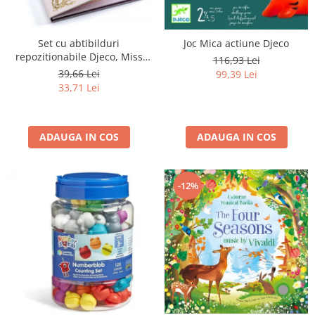
Set cu abtibilduri
Joc Mica actiune Djeco
repozitionabile Djeco, Miss
116,93 Lei
Lilyruby
39,66 Lei
99,39 Lei
33,71 Lei
ADAUGA IN COS
ADAUGA IN COS
-12%