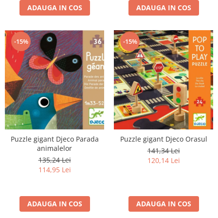
ADAUGA IN COS
ADAUGA IN COS
-15%
-15%
Puzzle gigant Djeco Parada
Puzzle gigant Djeco Orasul
animalelor
141,34 Lei
135,24 Lei
120,14 Lei
114,95 Lei
ADAUGA IN COS
ADAUGA IN COS