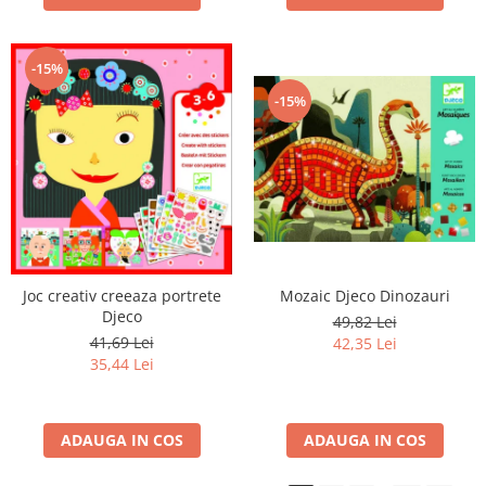
-15%
-15%
Joc creativ creeaza portrete
Mozaic Djeco Dinozauri
Djeco
49,82 Lei
41,69 Lei
42,35 Lei
35,44 Lei
ADAUGA IN COS
ADAUGA IN COS