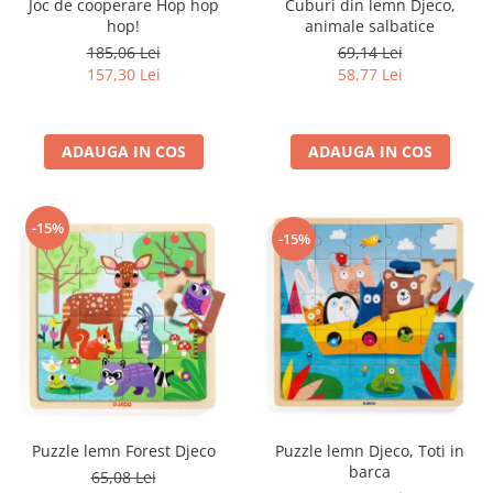
Joc de cooperare Hop hop
Cuburi din lemn Djeco,
hop!
animale salbatice
185,06 Lei
69,14 Lei
157,30 Lei
58,77 Lei
ADAUGA IN COS
ADAUGA IN COS
-15%
-15%
Puzzle lemn Djeco, Toti in
Puzzle lemn Forest Djeco
barca
65,08 Lei