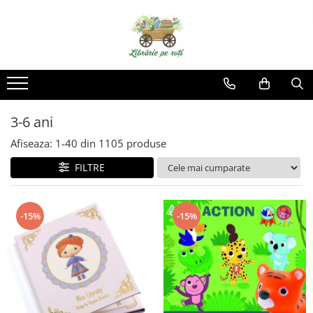
3-6 ani
Afiseaza:
1-
40
din
1105
produse
FILTRE
-15%
-15%