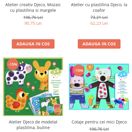
Atelier creativ Djeco, Mozaic
Atelier cu plastilina Djeco, la
cu plastilina si margele
coafor
106,76 Lei
73,21 Lei
90,75 Lei
62,23 Lei
ADAUGA IN COS
ADAUGA IN COS
-15%
-15%
Colaje pentru cei mici Djeco
Atelier Djeco de modelat
plastilina, buline
106,76 Lei