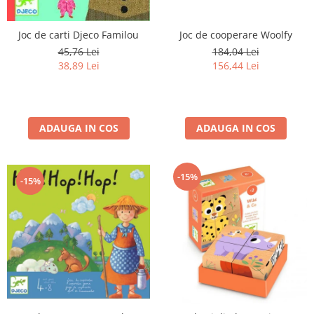
Joc de carti Djeco Familou
Joc de cooperare Woolfy
45,76 Lei
184,04 Lei
38,89 Lei
156,44 Lei
ADAUGA IN COS
ADAUGA IN COS
-15%
-15%