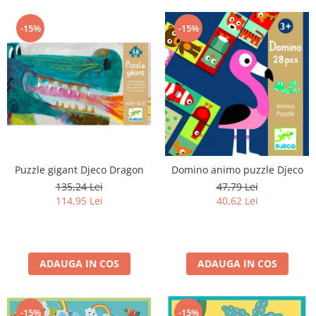
-15%
-15%
Puzzle gigant Djeco Dragon
Domino animo puzzle Djeco
135,24 Lei
47,79 Lei
114,95 Lei
40,62 Lei
ADAUGA IN COS
ADAUGA IN COS
-15%
-15%