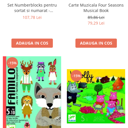
Set Numberblocks pentru
Carte Muzicala Four Seasons
sortat si numarat -
Musical Book
Numberblob
107,78 Lei
89,86 Lei
79,29 Lei
ADAUGA IN COS
ADAUGA IN COS
-15%
-15%