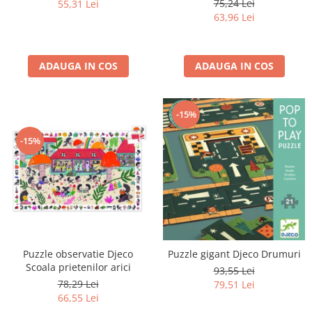
75,24 Lei
55,31 Lei
63,96 Lei
ADAUGA IN COS
ADAUGA IN COS
-15%
-15%
Puzzle observatie Djeco
Puzzle gigant Djeco Drumuri
Scoala prietenilor arici
93,55 Lei
78,29 Lei
79,51 Lei
66,55 Lei