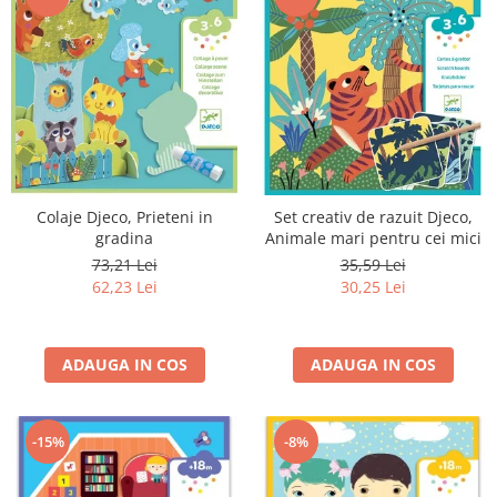
Colaje Djeco, Prieteni in
Set creativ de razuit Djeco,
gradina
Animale mari pentru cei mici
73,21 Lei
35,59 Lei
62,23 Lei
30,25 Lei
ADAUGA IN COS
ADAUGA IN COS
-15%
-8%