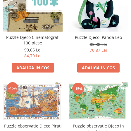
Puzzle Djeco Cinematograf,
Puzzle Djeco, Panda Leo
100 piese
83,38 Lei
99,65 Lei
70,87 Lei
84,70 Lei
ADAUGA IN COS
ADAUGA IN COS
-15%
-15%
Puzzle observatie Djeco in
Puzzle observatie Djeco Pirati