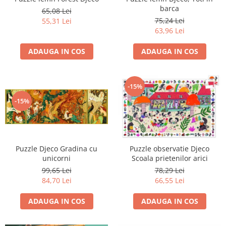
barca
65,08 Lei
75,24 Lei
55,31 Lei
63,96 Lei
ADAUGA IN COS
ADAUGA IN COS
-15%
-15%
Puzzle Djeco Gradina cu
Puzzle observatie Djeco
unicorni
Scoala prietenilor arici
99,65 Lei
78,29 Lei
84,70 Lei
66,55 Lei
ADAUGA IN COS
ADAUGA IN COS