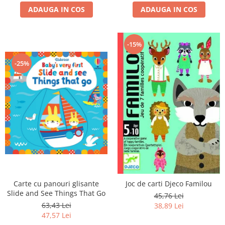
ADAUGA IN COS
ADAUGA IN COS
-15%
-25%
Carte cu panouri glisante
Joc de carti Djeco Familou
Slide and See Things That Go
45,76 Lei
63,43 Lei
38,89 Lei
47,57 Lei