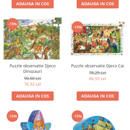
ADAUGA IN COS
ADAUGA IN COS
-15%
-15%
Puzzle observatie Djeco
Puzzle observatie Djeco Cai
Dinozauri
78,29 Lei
90,50 Lei
66,55 Lei
76,92 Lei
ADAUGA IN COS
ADAUGA IN COS
-15%
-15%