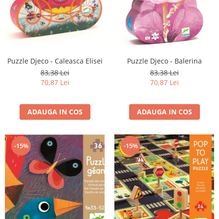
Puzzle Djeco - Caleasca Elisei
Puzzle Djeco - Balerina
83,38 Lei
83,38 Lei
70,87 Lei
70,87 Lei
ADAUGA IN COS
ADAUGA IN COS
-15%
-15%