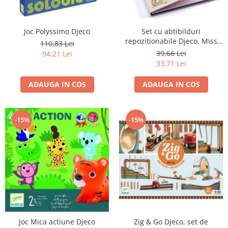
Joc Polyssimo Djeco
Set cu abtibilduri
repozitionabile Djeco, Miss
110,83 Lei
Lilyruby
39,66 Lei
94,21 Lei
33,71 Lei
ADAUGA IN COS
ADAUGA IN COS
-15%
-15%
Zig & Go Djeco, set de
Joc Mica actiune Djeco