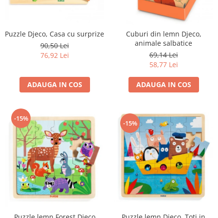
Puzzle Djeco, Casa cu surprize
Cuburi din lemn Djeco,
animale salbatice
90,50 Lei
69,14 Lei
76,92 Lei
58,77 Lei
ADAUGA IN COS
ADAUGA IN COS
-15%
-15%
Puzzle lemn Djeco, Toti in
Puzzle lemn Forest Djeco