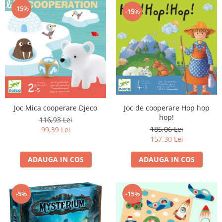
-15%
-15%
Joc de cooperare Hop hop
Joc Mica cooperare Djeco
hop!
116,93 Lei
185,06 Lei
99,39 Lei
157,30 Lei
ADAUGA IN COS
ADAUGA IN COS
-5%
-15%