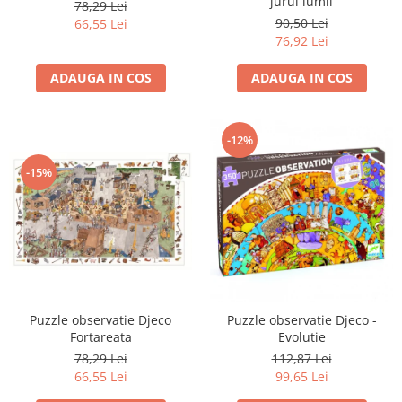
jurul lumii
78,29 Lei
90,50 Lei
66,55 Lei
76,92 Lei
ADAUGA IN COS
ADAUGA IN COS
-12%
-15%
Puzzle observatie Djeco
Puzzle observatie Djeco -
Fortareata
Evolutie
78,29 Lei
112,87 Lei
66,55 Lei
99,65 Lei