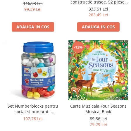
constructie trasee, 52 piese-
116,93 Lei
Muzica
333,51 Lei
99,39 Lei
283,49 Lei
ADAUGA IN COS
ADAUGA IN COS
-12%
Set Numberblocks pentru
Carte Muzicala Four Seasons
sortat si numarat -
Musical Book
Numberblob
107,78 Lei
89,86 Lei
79,29 Lei