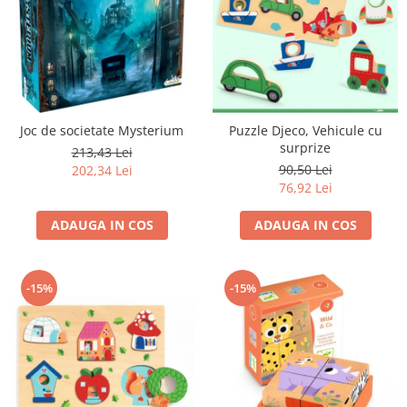
Joc de societate Mysterium
Puzzle Djeco, Vehicule cu
surprize
213,43 Lei
90,50 Lei
202,34 Lei
76,92 Lei
ADAUGA IN COS
ADAUGA IN COS
-15%
-15%