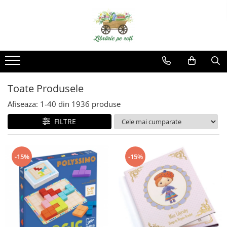
Toate Produsele
Afiseaza:
1-
40
din
1936
produse
FILTRE
-15%
-15%