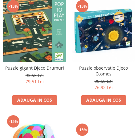
-15%
-15%
Puzzle gigant Djeco Drumuri
Puzzle observatie Djeco
Cosmos
93,55 Lei
90,50 Lei
79,51 Lei
76,92 Lei
ADAUGA IN COS
ADAUGA IN COS
-15%
-15%