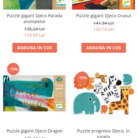
Puzzle gigant Djeco Parada
Puzzle gigant Djeco Orasul
animalelor
141,34 Lei
135,24 Lei
120,14 Lei
114,95 Lei
ADAUGA IN COS
ADAUGA IN COS
-15%
-15%
Puzzle progresiv Djeco, in
Puzzle gigant Djeco Dragon
jungla