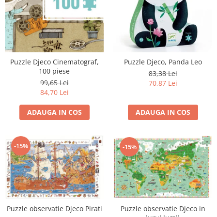
Puzzle Djeco Cinematograf,
Puzzle Djeco, Panda Leo
100 piese
83,38 Lei
99,65 Lei
70,87 Lei
84,70 Lei
ADAUGA IN COS
ADAUGA IN COS
-15%
-15%
Puzzle observatie Djeco in
Puzzle observatie Djeco Pirati