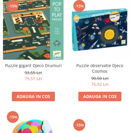
-15%
-15%
Puzzle gigant Djeco Drumuri
Puzzle observatie Djeco
Cosmos
93,55 Lei
90,50 Lei
79,51 Lei
76,92 Lei
ADAUGA IN COS
ADAUGA IN COS
-15%
-15%