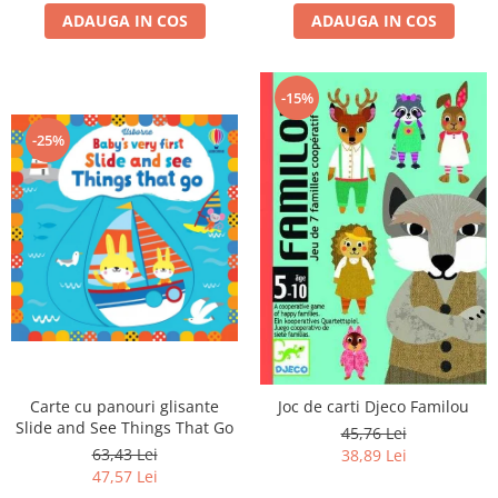
ADAUGA IN COS
ADAUGA IN COS
-15%
-25%
Carte cu panouri glisante
Joc de carti Djeco Familou
Slide and See Things That Go
45,76 Lei
63,43 Lei
38,89 Lei
47,57 Lei