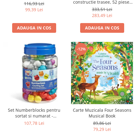
constructie trasee, 52 piese-
116,93 Lei
Muzica
333,51 Lei
99,39 Lei
283,49 Lei
ADAUGA IN COS
ADAUGA IN COS
-12%
Set Numberblocks pentru
Carte Muzicala Four Seasons
sortat si numarat -
Musical Book
Numberblob
107,78 Lei
89,86 Lei
79,29 Lei