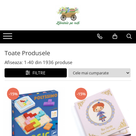
Toate Produsele
Afiseaza:
1-
40
din
1936
produse
FILTRE
-15%
-15%