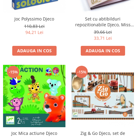
Joc Polyssimo Djeco
Set cu abtibilduri
repozitionabile Djeco, Miss
110,83 Lei
Lilyruby
39,66 Lei
94,21 Lei
33,71 Lei
ADAUGA IN COS
ADAUGA IN COS
-15%
-15%
Zig & Go Djeco, set de
Joc Mica actiune Djeco