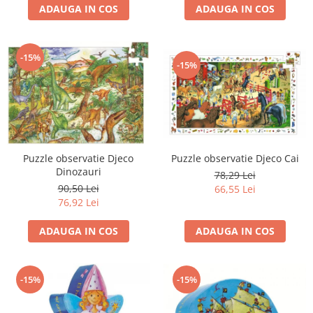
ADAUGA IN COS
ADAUGA IN COS
-15%
-15%
Puzzle observatie Djeco
Puzzle observatie Djeco Cai
Dinozauri
78,29 Lei
90,50 Lei
66,55 Lei
76,92 Lei
ADAUGA IN COS
ADAUGA IN COS
-15%
-15%