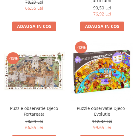
jurul lumii
78,29 Lei
90,50 Lei
66,55 Lei
76,92 Lei
ADAUGA IN COS
ADAUGA IN COS
-12%
-15%
Puzzle observatie Djeco
Puzzle observatie Djeco -
Fortareata
Evolutie
78,29 Lei
112,87 Lei
66,55 Lei
99,65 Lei