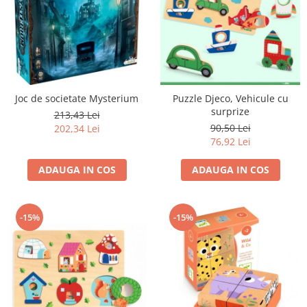
Joc de societate Mysterium
Puzzle Djeco, Vehicule cu
surprize
213,43 Lei
90,50 Lei
202,34 Lei
76,92 Lei
ADAUGA IN COS
ADAUGA IN COS
-15%
-15%