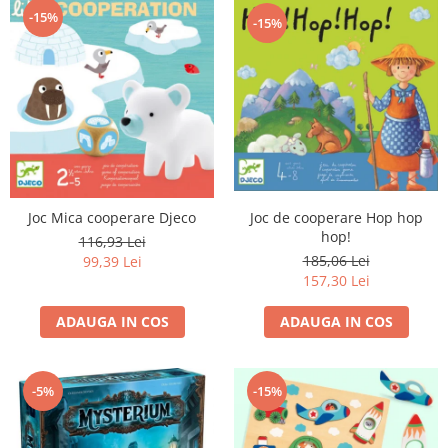
-15%
-15%
Joc de cooperare Hop hop
Joc Mica cooperare Djeco
hop!
116,93 Lei
185,06 Lei
99,39 Lei
157,30 Lei
ADAUGA IN COS
ADAUGA IN COS
-5%
-15%