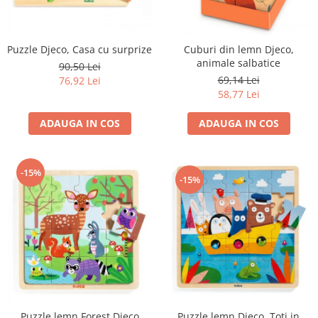
Puzzle Djeco, Casa cu surprize
Cuburi din lemn Djeco,
animale salbatice
90,50 Lei
69,14 Lei
76,92 Lei
58,77 Lei
ADAUGA IN COS
ADAUGA IN COS
-15%
-15%
Puzzle lemn Djeco, Toti in
Puzzle lemn Forest Djeco