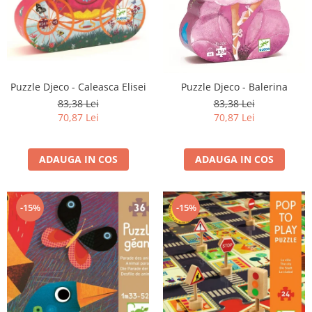
Puzzle Djeco - Caleasca Elisei
Puzzle Djeco - Balerina
83,38 Lei
83,38 Lei
70,87 Lei
70,87 Lei
ADAUGA IN COS
ADAUGA IN COS
-15%
-15%