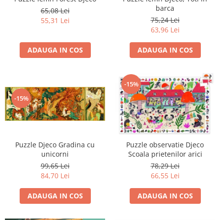
barca
65,08 Lei
75,24 Lei
55,31 Lei
63,96 Lei
ADAUGA IN COS
ADAUGA IN COS
-15%
-15%
Puzzle Djeco Gradina cu
Puzzle observatie Djeco
unicorni
Scoala prietenilor arici
99,65 Lei
78,29 Lei
84,70 Lei
66,55 Lei
ADAUGA IN COS
ADAUGA IN COS