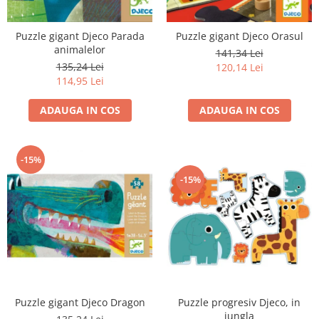
Puzzle gigant Djeco Parada
Puzzle gigant Djeco Orasul
animalelor
141,34 Lei
135,24 Lei
120,14 Lei
114,95 Lei
ADAUGA IN COS
ADAUGA IN COS
-15%
-15%
Puzzle progresiv Djeco, in
Puzzle gigant Djeco Dragon
jungla