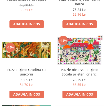
barca
65,08 Lei
75,24 Lei
55,31 Lei
63,96 Lei
ADAUGA IN COS
ADAUGA IN COS
-15%
-15%
Puzzle Djeco Gradina cu
Puzzle observatie Djeco
unicorni
Scoala prietenilor arici
99,65 Lei
78,29 Lei
84,70 Lei
66,55 Lei
ADAUGA IN COS
ADAUGA IN COS