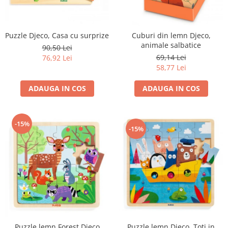
Puzzle Djeco, Casa cu surprize
Cuburi din lemn Djeco,
animale salbatice
90,50 Lei
69,14 Lei
76,92 Lei
58,77 Lei
ADAUGA IN COS
ADAUGA IN COS
-15%
-15%
Puzzle lemn Djeco, Toti in
Puzzle lemn Forest Djeco