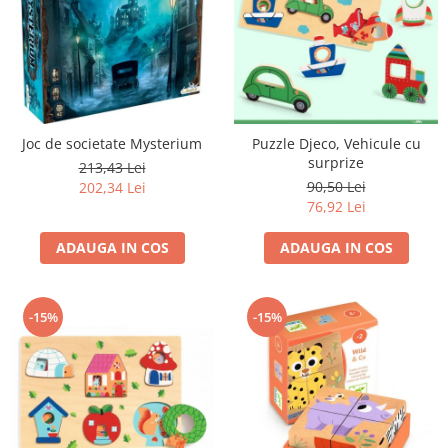
Joc de societate Mysterium
Puzzle Djeco, Vehicule cu
surprize
213,43 Lei
90,50 Lei
202,34 Lei
76,92 Lei
ADAUGA IN COS
ADAUGA IN COS
-15%
-15%