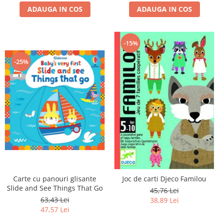
ADAUGA IN COS
ADAUGA IN COS
-15%
-25%
Carte cu panouri glisante
Joc de carti Djeco Familou
Slide and See Things That Go
45,76 Lei
63,43 Lei
38,89 Lei
47,57 Lei