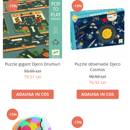
-15%
-15%
Puzzle gigant Djeco Drumuri
Puzzle observatie Djeco
Cosmos
93,55 Lei
90,50 Lei
79,51 Lei
76,92 Lei
ADAUGA IN COS
ADAUGA IN COS
-15%
-15%