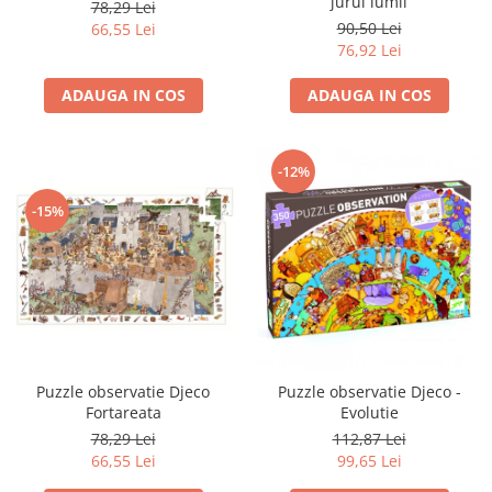
jurul lumii
78,29 Lei
90,50 Lei
66,55 Lei
76,92 Lei
ADAUGA IN COS
ADAUGA IN COS
-12%
-15%
Puzzle observatie Djeco
Puzzle observatie Djeco -
Fortareata
Evolutie
78,29 Lei
112,87 Lei
66,55 Lei
99,65 Lei