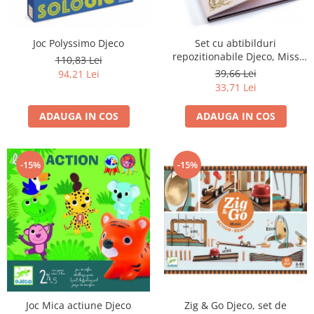
Joc Polyssimo Djeco
Set cu abtibilduri
repozitionabile Djeco, Miss
110,83 Lei
Lilyruby
39,66 Lei
94,21 Lei
33,71 Lei
ADAUGA IN COS
ADAUGA IN COS
-15%
-15%
Zig & Go Djeco, set de
Joc Mica actiune Djeco