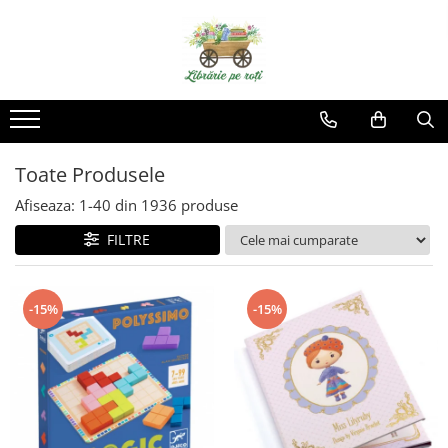
Toate Produsele
Afiseaza:
1-
40
din
1936
produse
FILTRE
-15%
-15%