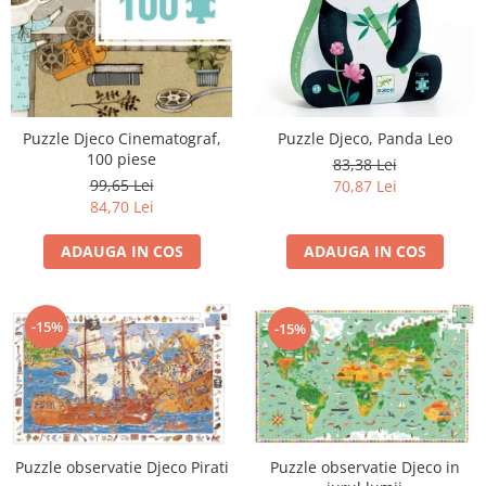
Puzzle Djeco Cinematograf,
Puzzle Djeco, Panda Leo
100 piese
83,38 Lei
99,65 Lei
70,87 Lei
84,70 Lei
ADAUGA IN COS
ADAUGA IN COS
-15%
-15%
Puzzle observatie Djeco in
Puzzle observatie Djeco Pirati