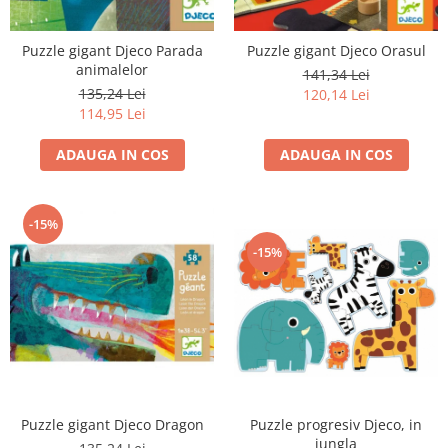
Puzzle gigant Djeco Parada
Puzzle gigant Djeco Orasul
animalelor
141,34 Lei
135,24 Lei
120,14 Lei
114,95 Lei
ADAUGA IN COS
ADAUGA IN COS
-15%
-15%
Puzzle progresiv Djeco, in
Puzzle gigant Djeco Dragon
jungla