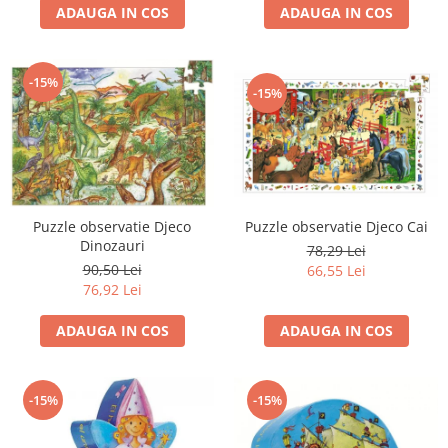
ADAUGA IN COS
ADAUGA IN COS
-15%
-15%
Puzzle observatie Djeco
Puzzle observatie Djeco Cai
Dinozauri
78,29 Lei
90,50 Lei
66,55 Lei
76,92 Lei
ADAUGA IN COS
ADAUGA IN COS
-15%
-15%