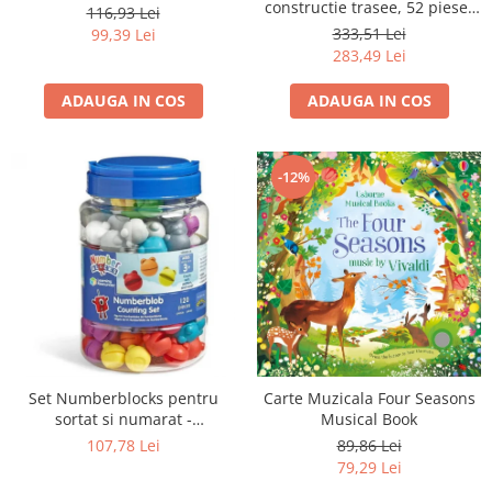
constructie trasee, 52 piese-
116,93 Lei
Muzica
333,51 Lei
99,39 Lei
283,49 Lei
ADAUGA IN COS
ADAUGA IN COS
-12%
Set Numberblocks pentru
Carte Muzicala Four Seasons
sortat si numarat -
Musical Book
Numberblob
107,78 Lei
89,86 Lei
79,29 Lei