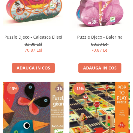
Puzzle Djeco - Caleasca Elisei
Puzzle Djeco - Balerina
83,38 Lei
83,38 Lei
70,87 Lei
70,87 Lei
ADAUGA IN COS
ADAUGA IN COS
-15%
-15%