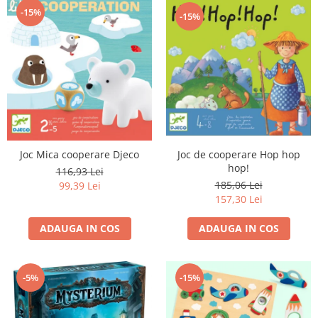
-15%
-15%
Joc de cooperare Hop hop
Joc Mica cooperare Djeco
hop!
116,93 Lei
185,06 Lei
99,39 Lei
157,30 Lei
ADAUGA IN COS
ADAUGA IN COS
-5%
-15%