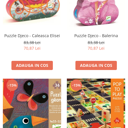
Puzzle Djeco - Caleasca Elisei
Puzzle Djeco - Balerina
83,38 Lei
83,38 Lei
70,87 Lei
70,87 Lei
ADAUGA IN COS
ADAUGA IN COS
-15%
-15%