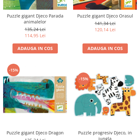
Puzzle gigant Djeco Parada
Puzzle gigant Djeco Orasul
animalelor
141,34 Lei
135,24 Lei
120,14 Lei
114,95 Lei
ADAUGA IN COS
ADAUGA IN COS
-15%
-15%
Puzzle progresiv Djeco, in
Puzzle gigant Djeco Dragon
jungla