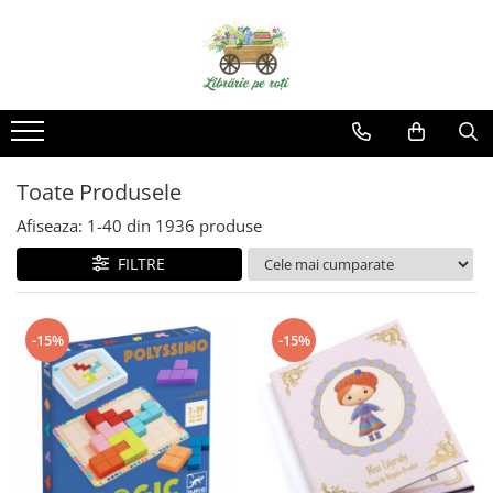
Toate Produsele
Afiseaza:
1-
40
din
1936
produse
FILTRE
-15%
-15%