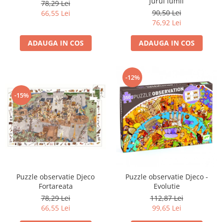
jurul lumii
78,29 Lei
90,50 Lei
66,55 Lei
76,92 Lei
ADAUGA IN COS
ADAUGA IN COS
-12%
-15%
Puzzle observatie Djeco
Puzzle observatie Djeco -
Fortareata
Evolutie
78,29 Lei
112,87 Lei
66,55 Lei
99,65 Lei