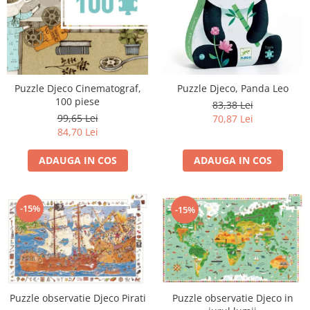
Puzzle Djeco Cinematograf,
Puzzle Djeco, Panda Leo
100 piese
83,38 Lei
99,65 Lei
70,87 Lei
84,70 Lei
ADAUGA IN COS
ADAUGA IN COS
-15%
-15%
Puzzle observatie Djeco in
Puzzle observatie Djeco Pirati