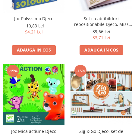
Joc Polyssimo Djeco
Set cu abtibilduri
repozitionabile Djeco, Miss
110,83 Lei
Lilyruby
39,66 Lei
94,21 Lei
33,71 Lei
ADAUGA IN COS
ADAUGA IN COS
-15%
-15%
Zig & Go Djeco, set de
Joc Mica actiune Djeco