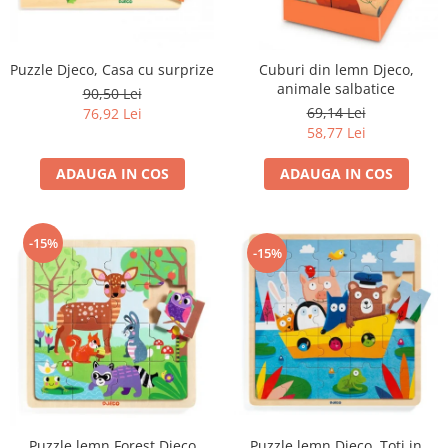
Puzzle Djeco, Casa cu surprize
Cuburi din lemn Djeco,
animale salbatice
90,50 Lei
69,14 Lei
76,92 Lei
58,77 Lei
ADAUGA IN COS
ADAUGA IN COS
-15%
-15%
Puzzle lemn Djeco, Toti in
Puzzle lemn Forest Djeco