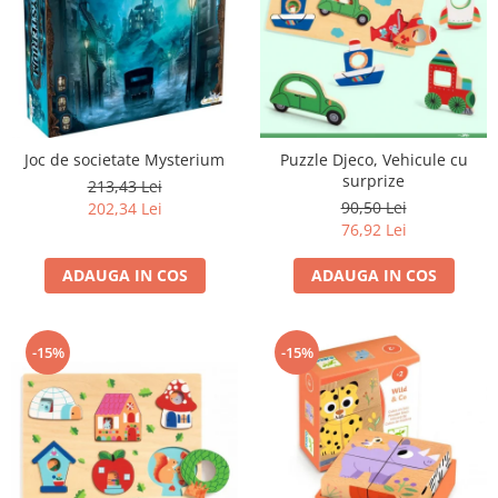
Joc de societate Mysterium
Puzzle Djeco, Vehicule cu
surprize
213,43 Lei
90,50 Lei
202,34 Lei
76,92 Lei
ADAUGA IN COS
ADAUGA IN COS
-15%
-15%