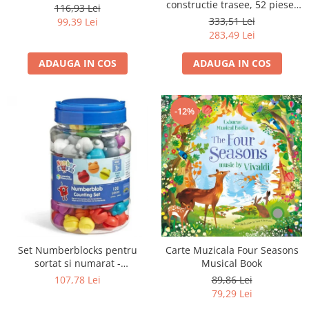
constructie trasee, 52 piese-
116,93 Lei
Muzica
333,51 Lei
99,39 Lei
283,49 Lei
ADAUGA IN COS
ADAUGA IN COS
-12%
Set Numberblocks pentru
Carte Muzicala Four Seasons
sortat si numarat -
Musical Book
Numberblob
107,78 Lei
89,86 Lei
79,29 Lei