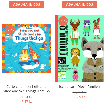
ADAUGA IN COS
ADAUGA IN COS
-15%
-25%
Carte cu panouri glisante
Joc de carti Djeco Familou
Slide and See Things That Go
45,76 Lei
63,43 Lei
38,89 Lei
47,57 Lei