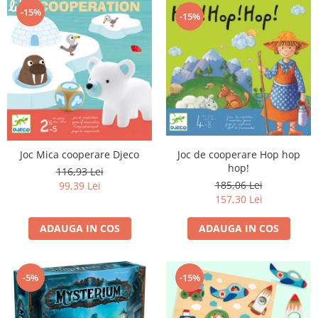
-15%
-15%
Joc de cooperare Hop hop
Joc Mica cooperare Djeco
hop!
116,93 Lei
185,06 Lei
99,39 Lei
157,30 Lei
ADAUGA IN COS
ADAUGA IN COS
-5%
-15%