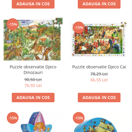
ADAUGA IN COS
ADAUGA IN COS
-15%
-15%
Puzzle observatie Djeco
Puzzle observatie Djeco Cai
Dinozauri
78,29 Lei
90,50 Lei
66,55 Lei
76,92 Lei
ADAUGA IN COS
ADAUGA IN COS
-15%
-15%