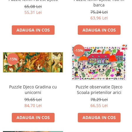
barca
65,08 Lei
75,24 Lei
55,31 Lei
63,96 Lei
ADAUGA IN COS
ADAUGA IN COS
-15%
-15%
Puzzle Djeco Gradina cu
Puzzle observatie Djeco
unicorni
Scoala prietenilor arici
99,65 Lei
78,29 Lei
84,70 Lei
66,55 Lei
ADAUGA IN COS
ADAUGA IN COS