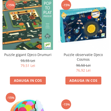
-15%
-15%
Puzzle gigant Djeco Drumuri
Puzzle observatie Djeco
Cosmos
93,55 Lei
90,50 Lei
79,51 Lei
76,92 Lei
ADAUGA IN COS
ADAUGA IN COS
-15%
-15%