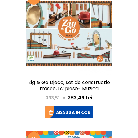
Zig & Go Djeco, set de constructie
trasee, 52 piese- Muzica
283,49 Lei
333,51 Lei
ADAUGA IN COS