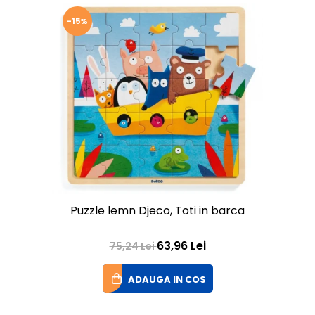
-15%
Puzzle lemn Djeco, Toti in barca
63,96 Lei
75,24 Lei
ADAUGA IN COS