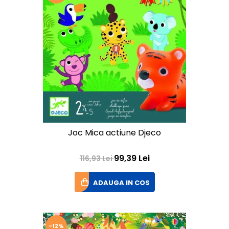
Joc Mica actiune Djeco
99,39 Lei
116,93 Lei
ADAUGA IN COS
-12%