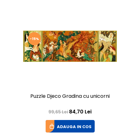
-15%
Puzzle Djeco Gradina cu unicorni
84,70 Lei
99,65 Lei
ADAUGA IN COS