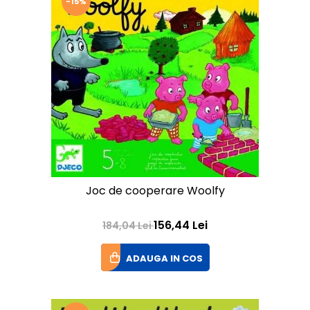
-15%
Joc de cooperare Woolfy
156,44 Lei
184,04 Lei
ADAUGA IN COS