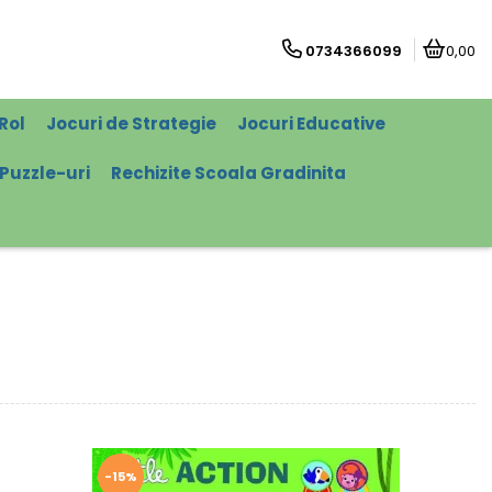
0734366099
0,00
Rol
Jocuri de Strategie
Jocuri Educative
Puzzle-uri
Rechizite Scoala Gradinita
-15%