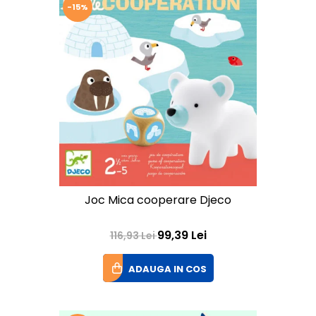
-15%
Joc Mica cooperare Djeco
99,39 Lei
116,93 Lei
ADAUGA IN COS