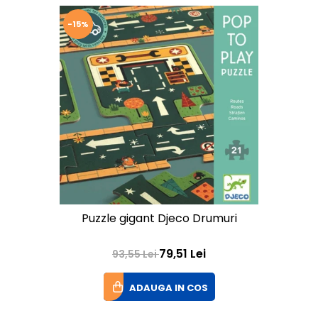
-15%
Puzzle gigant Djeco Drumuri
79,51 Lei
93,55 Lei
ADAUGA IN COS