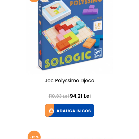
Joc Polyssimo Djeco
94,21 Lei
110,83 Lei
ADAUGA IN COS
-15%