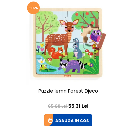
-15%
Puzzle lemn Forest Djeco
55,31 Lei
65,08 Lei
ADAUGA IN COS