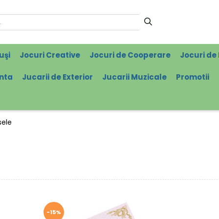
uşi
Jocuri Creative
Jocuri de Cooperare
Jocuri de 
enta
Jucarii de Exterior
Jucarii Muzicale
Promotii
sele
-15%