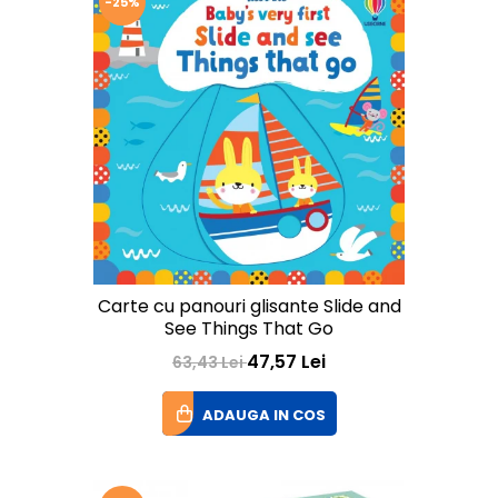
-25%
Carte cu panouri glisante Slide and
See Things That Go
47,57 Lei
63,43 Lei
ADAUGA IN COS