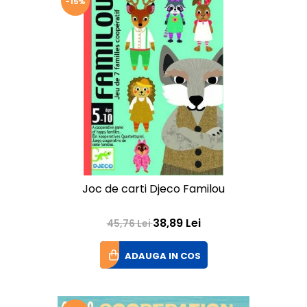
-15%
Joc de carti Djeco Familou
38,89 Lei
45,76 Lei
ADAUGA IN COS