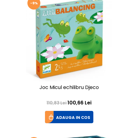
-9%
Joc Micul echilibru Djeco
100,66 Lei
110,83 Lei
ADAUGA IN COS