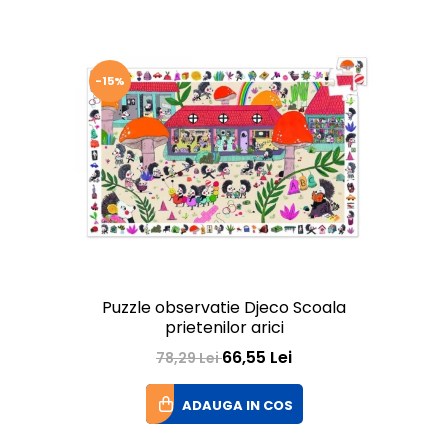
-15%
Puzzle observatie Djeco Scoala
prietenilor arici
66,55 Lei
78,29 Lei
ADAUGA IN COS