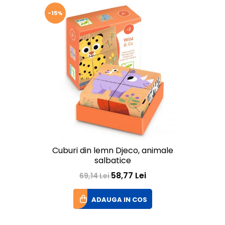
-15%
Cuburi din lemn Djeco, animale
salbatice
58,77 Lei
69,14 Lei
ADAUGA IN COS