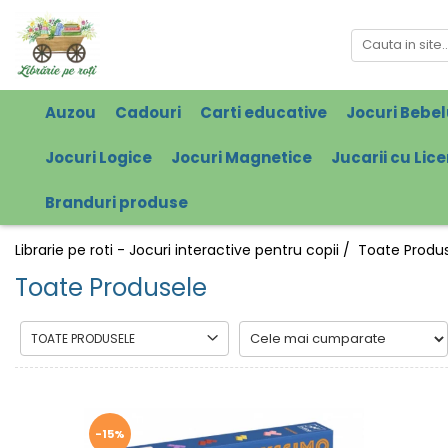
Auzou
Cadouri
Carti educative
Jocuri Bebel
Jocuri Logice
Jocuri Magnetice
Jucarii cu Lic
Branduri produse
Librarie pe roti - Jocuri interactive pentru copii /
Toate Produ
Toate Produsele
TOATE PRODUSELE
-15%