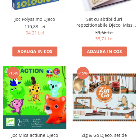
Joc Polyssimo Djeco
Set cu abtibilduri
repozitionabile Djeco, Miss
110,83 Lei
Lilyruby
39,66 Lei
94,21 Lei
33,71 Lei
ADAUGA IN COS
ADAUGA IN COS
-15%
-15%
Zig & Go Djeco, set de
Joc Mica actiune Djeco