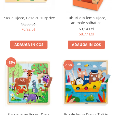
Puzzle Djeco, Casa cu surprize
Cuburi din lemn Djeco,
animale salbatice
90,50 Lei
69,14 Lei
76,92 Lei
58,77 Lei
ADAUGA IN COS
ADAUGA IN COS
-15%
-15%
Puzzle lemn Djeco, Toti in
Puzzle lemn Forest Djeco