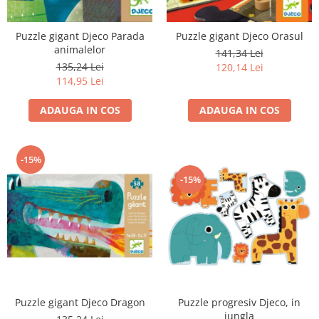
Puzzle gigant Djeco Parada
Puzzle gigant Djeco Orasul
animalelor
141,34 Lei
135,24 Lei
120,14 Lei
114,95 Lei
ADAUGA IN COS
ADAUGA IN COS
-15%
-15%
Puzzle progresiv Djeco, in
Puzzle gigant Djeco Dragon
jungla