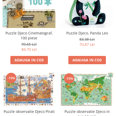
Puzzle Djeco Cinematograf,
Puzzle Djeco, Panda Leo
100 piese
83,38 Lei
99,65 Lei
70,87 Lei
84,70 Lei
ADAUGA IN COS
ADAUGA IN COS
-15%
-15%
Puzzle observatie Djeco in
Puzzle observatie Djeco Pirati