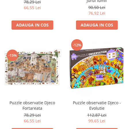
jurul lumii
78,29 Lei
90,50 Lei
66,55 Lei
76,92 Lei
ADAUGA IN COS
ADAUGA IN COS
-12%
-15%
Puzzle observatie Djeco
Puzzle observatie Djeco -
Fortareata
Evolutie
78,29 Lei
112,87 Lei
66,55 Lei
99,65 Lei