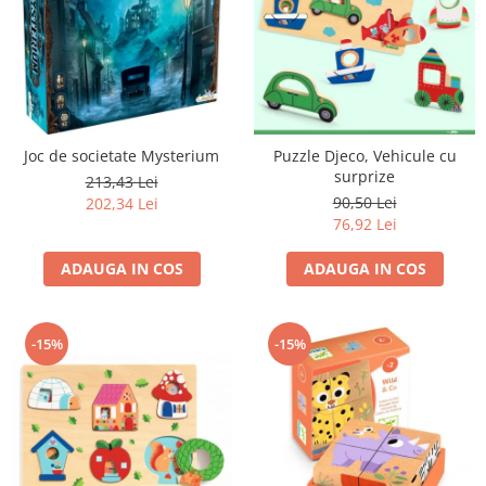
Joc de societate Mysterium
Puzzle Djeco, Vehicule cu
surprize
213,43 Lei
90,50 Lei
202,34 Lei
76,92 Lei
ADAUGA IN COS
ADAUGA IN COS
-15%
-15%