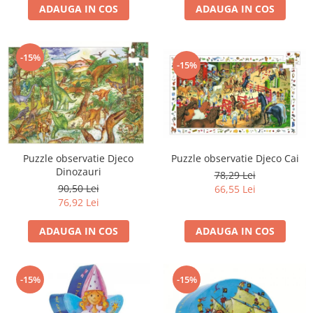
ADAUGA IN COS
ADAUGA IN COS
-15%
-15%
Puzzle observatie Djeco
Puzzle observatie Djeco Cai
Dinozauri
78,29 Lei
90,50 Lei
66,55 Lei
76,92 Lei
ADAUGA IN COS
ADAUGA IN COS
-15%
-15%