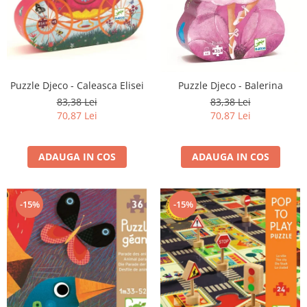
Puzzle Djeco - Caleasca Elisei
Puzzle Djeco - Balerina
83,38 Lei
83,38 Lei
70,87 Lei
70,87 Lei
ADAUGA IN COS
ADAUGA IN COS
-15%
-15%