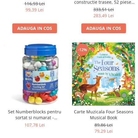
constructie trasee, 52 piese-
116,93 Lei
Muzica
333,51 Lei
99,39 Lei
283,49 Lei
ADAUGA IN COS
ADAUGA IN COS
-12%
Set Numberblocks pentru
Carte Muzicala Four Seasons
sortat si numarat -
Musical Book
Numberblob
107,78 Lei
89,86 Lei
79,29 Lei