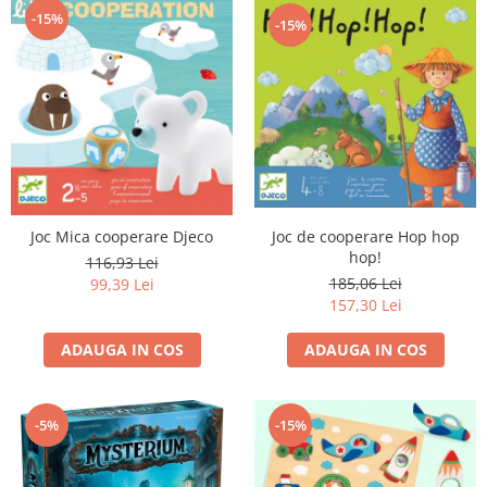
-15%
-15%
Joc de cooperare Hop hop
Joc Mica cooperare Djeco
hop!
116,93 Lei
185,06 Lei
99,39 Lei
157,30 Lei
ADAUGA IN COS
ADAUGA IN COS
-5%
-15%