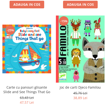
ADAUGA IN COS
ADAUGA IN COS
-15%
-25%
Carte cu panouri glisante
Joc de carti Djeco Familou
Slide and See Things That Go
45,76 Lei
63,43 Lei
38,89 Lei
47,57 Lei