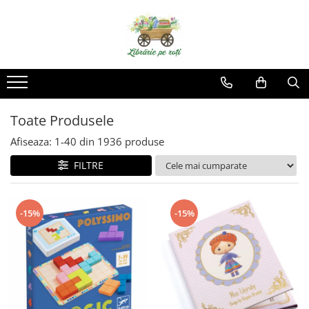
Toate Produsele
Afiseaza:
1-
40
din
1936
produse
FILTRE
-15%
-15%