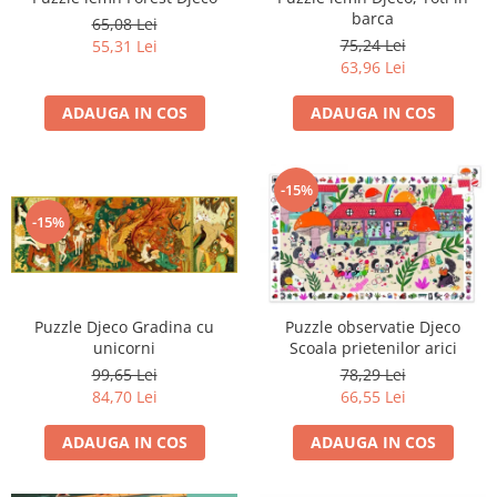
barca
65,08 Lei
75,24 Lei
55,31 Lei
63,96 Lei
ADAUGA IN COS
ADAUGA IN COS
-15%
-15%
Puzzle Djeco Gradina cu
Puzzle observatie Djeco
unicorni
Scoala prietenilor arici
99,65 Lei
78,29 Lei
84,70 Lei
66,55 Lei
ADAUGA IN COS
ADAUGA IN COS