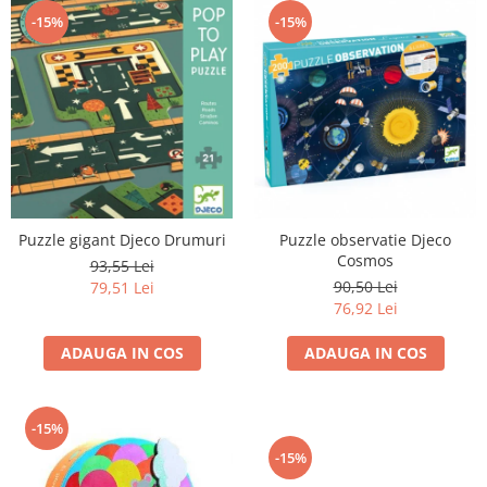
-15%
-15%
Puzzle gigant Djeco Drumuri
Puzzle observatie Djeco
Cosmos
93,55 Lei
90,50 Lei
79,51 Lei
76,92 Lei
ADAUGA IN COS
ADAUGA IN COS
-15%
-15%