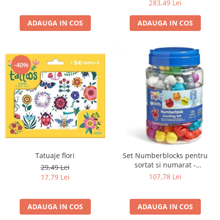
283,49 Lei
ADAUGA IN COS
ADAUGA IN COS
-40%
Tatuaje flori
Set Numberblocks pentru
sortat si numarat -
29,49 Lei
Numberblob
107,78 Lei
17,79 Lei
ADAUGA IN COS
ADAUGA IN COS