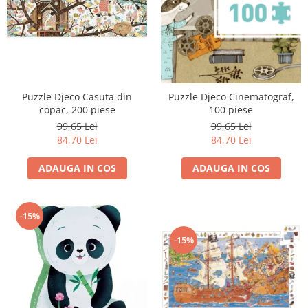
Puzzle Djeco Casuta din
Puzzle Djeco Cinematograf,
copac, 200 piese
100 piese
99,65 Lei
99,65 Lei
84,70 Lei
84,70 Lei
ADAUGA IN COS
ADAUGA IN COS
-15%
-15%