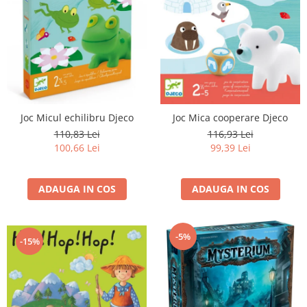
Joc Micul echilibru Djeco
Joc Mica cooperare Djeco
110,83 Lei
116,93 Lei
100,66 Lei
99,39 Lei
ADAUGA IN COS
ADAUGA IN COS
-5%
-15%