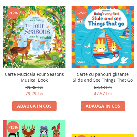
-12%
-25%
Carte cu panouri glisante
Carte Muzicala Four Seasons
Slide and See Things That Go
Musical Book
63,43 Lei
89,86 Lei
47,57 Lei
79,29 Lei
ADAUGA IN COS
ADAUGA IN COS
-15%