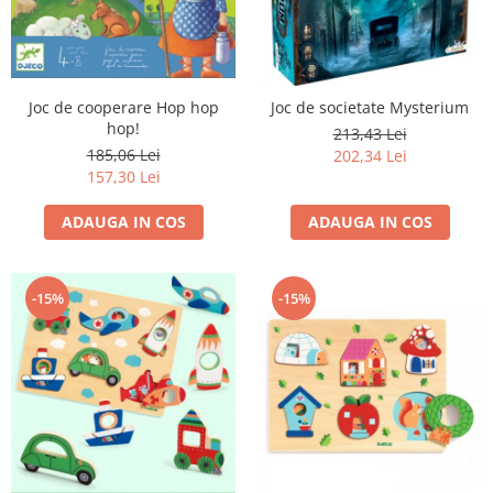
Joc de cooperare Hop hop
Joc de societate Mysterium
hop!
213,43 Lei
185,06 Lei
202,34 Lei
157,30 Lei
ADAUGA IN COS
ADAUGA IN COS
-15%
-15%