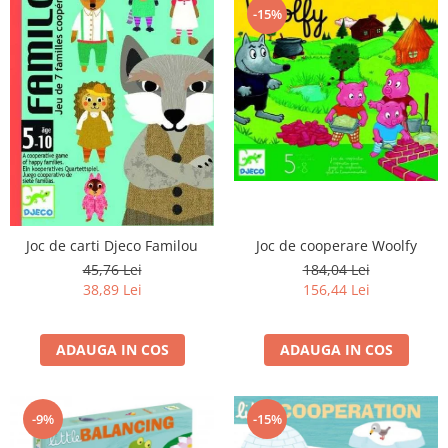
-15%
Joc de carti Djeco Familou
Joc de cooperare Woolfy
45,76 Lei
184,04 Lei
38,89 Lei
156,44 Lei
ADAUGA IN COS
ADAUGA IN COS
-9%
-15%