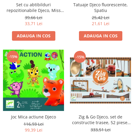
Set cu abtibilduri
Tatuaje Djeco fluorescente,
repozitionabile Djeco, Miss
Spatiu
Lilyruby
39,66 Lei
25,42 Lei
33,71 Lei
21,61 Lei
ADAUGA IN COS
ADAUGA IN COS
-15%
-15%
Zig & Go Djeco, set de
Joc Mica actiune Djeco
constructie trasee, 52 piese-
116,93 Lei
Muzica
333,51 Lei
99,39 Lei