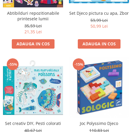
Set Djeco pictura cu apa, Zbor
Abtibilduri repozitionabile
printesele lumii
59,99 Lei
35,59 Lei
50,99 Lei
21,35 Lei
ADAUGA IN COS
ADAUGA IN COS
-55%
-15%
Set creativ DIY, Pesti colorati
Joc Polyssimo Djeco
40,67 Lei
110,83 Lei