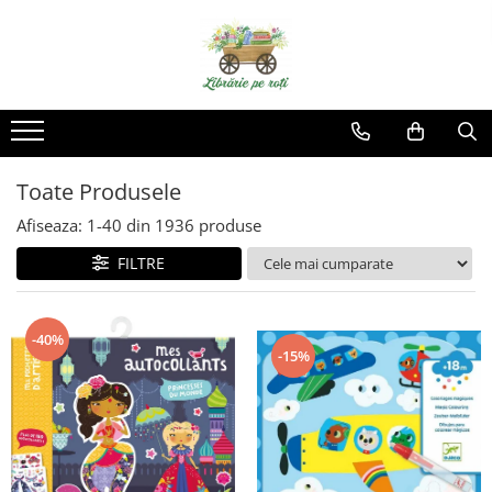
Toate Produsele
Afiseaza:
1-
40
din
1936
produse
FILTRE
-40%
-15%