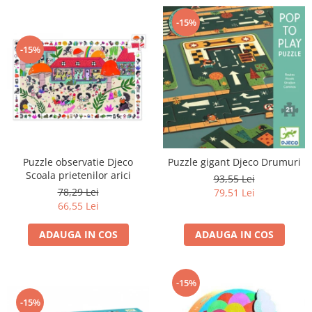
-15%
-15%
Puzzle observatie Djeco
Puzzle gigant Djeco Drumuri
Scoala prietenilor arici
93,55 Lei
78,29 Lei
79,51 Lei
66,55 Lei
ADAUGA IN COS
ADAUGA IN COS
-15%
-15%