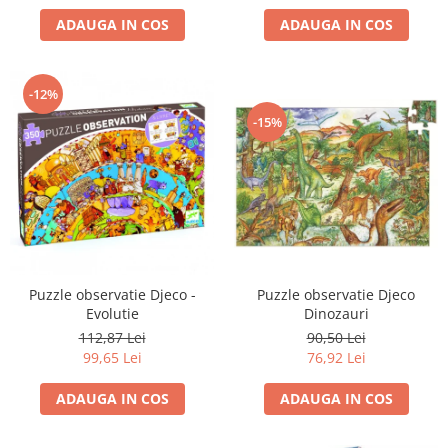
ADAUGA IN COS
ADAUGA IN COS
-12%
-15%
Puzzle observatie Djeco
Puzzle observatie Djeco -
Dinozauri
Evolutie
90,50 Lei
112,87 Lei
76,92 Lei
99,65 Lei
ADAUGA IN COS
ADAUGA IN COS