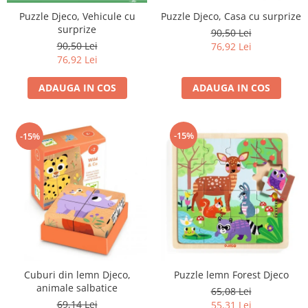
Puzzle Djeco, Vehicule cu
Puzzle Djeco, Casa cu surprize
surprize
90,50 Lei
90,50 Lei
76,92 Lei
76,92 Lei
ADAUGA IN COS
ADAUGA IN COS
-15%
-15%
Cuburi din lemn Djeco,
Puzzle lemn Forest Djeco
animale salbatice
65,08 Lei
69,14 Lei
55,31 Lei